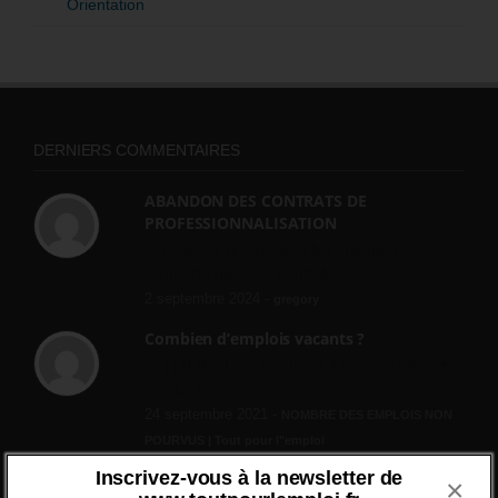
Orientation
DERNIERS COMMENTAIRES
ABANDON DES CONTRATS DE
PROFESSIONNALISATION
bonjour, ce gouvernant fait vraiment
n'importe quoi, les contrats...
2 septembre 2024 -
gregory
Combien d’emplois vacants ?
[…] [3] Billet – « Combien d’emplois vacants
? » du 3...
24 septembre 2021 -
NOMBRE DES EMPLOIS NON
POURVUS | Tout pour l"emploi
Inscrivez-vous à la newsletter de
Quelles sont les mesures annoncées pour
×