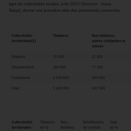
type de collectivités locales, à fin 2012 (Sources : Insee,
Siasp), donne une première idée des personnels concernés.
Collectivités
Titulaires
Non-titulaires,
territoriales
[1]
autres catégories et
statuts
Régions
70 300
11 300
Départements
283 000
77 200
Communes
1 076 600
344 000
Total
1 429 900
432 500
Collectivités
Titulaires
Non-
Bénéficiaires
Total
territoriales
en %
titulaires,
de contrats
en %