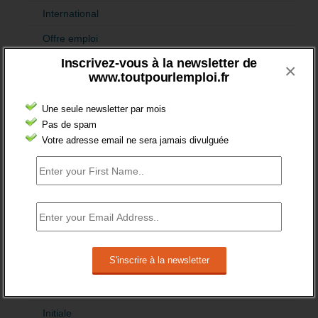
International
Offre emploi
Inscrivez-vous à la newsletter de
Quartiers
×
www.toutpourlemploi.fr
Sénior
Une seule newsletter par mois
Fiches pédagogiques
Pas de spam
Emploi
Votre adresse email ne sera jamais divulguée
Formation
Jeunesse
Orientation
Formation et recrutement
Apprentissage
Formation
Initiale