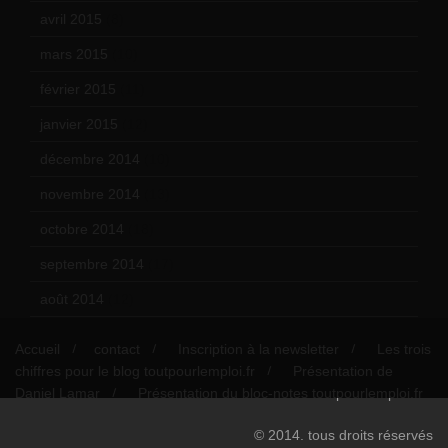
avril 2015
(8)
mars 2015
(10)
février 2015
(11)
janvier 2015
(12)
décembre 2014
(10)
novembre 2014
(13)
octobre 2014
(18)
septembre 2014
(17)
août 2014
(12)
Accueil
contact
Inscription à la newsletter
Les trois
chiffres pour le blog toutpourlemploi.fr
Présentation de
Daniel Lamar
Présentation du bloc-notes toutpourlemploi.fr
© 2014. tous droits réservés