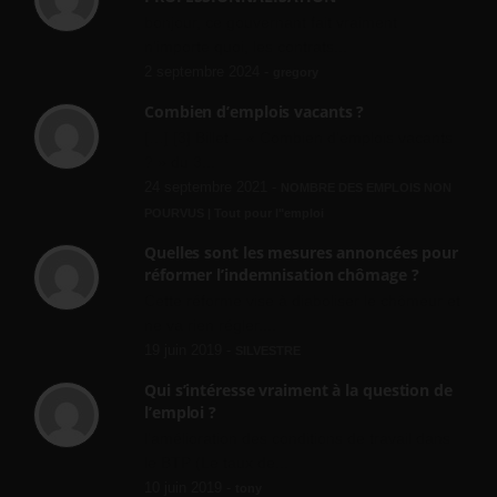
bonjour, ce gouvernant fait vraiment
n'importe quoi, les contrats...
2 septembre 2024 -
gregory
Combien d’emplois vacants ?
[…] [3] Billet – « Combien d’emplois vacants
? » du 3...
24 septembre 2021 -
NOMBRE DES EMPLOIS NON
POURVUS | Tout pour l"emploi
Quelles sont les mesures annoncées pour
réformer l’indemnisation chômage ?
Cette réforme vise à diaboliser le chômeur et
ne va rien régler....
19 juin 2019 -
SILVESTRE
Qui s’intéresse vraiment à la question de
l’emploi ?
l'amélioration des conditions de travail dans
le BTP (Le taux de...
10 juin 2019 -
tony