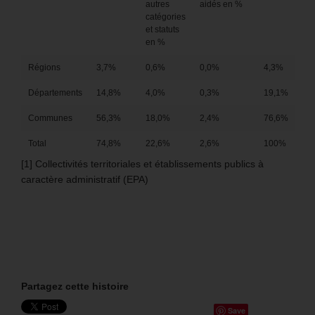
autres
aidés en %
catégories
et statuts
en %
Régions
3,7%
0,6%
0,0%
4,3%
Départements
14,8%
4,0%
0,3%
19,1%
Communes
56,3%
18,0%
2,4%
76,6%
Total
74,8%
22,6%
2,6%
100%
[1] Collectivités territoriales et établissements publics à
caractère administratif (EPA)
Partagez cette histoire
Save