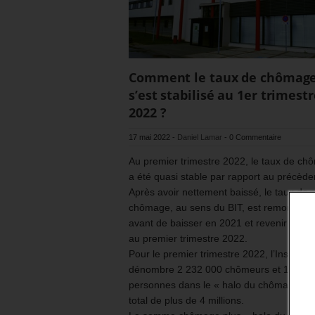
Comment le taux de chômag
s’est stabilisé au 1er trimest
2022 ?
17 mai 2022
-
Daniel Lamar
-
0 Commentaire
Au premier trimestre 2022, le taux de c
a été quasi stable par rapport au précède
Après avoir nettement baissé, le taux de
chômage, au sens du BIT, est remonté en
avant de baisser en 2021 et revenir quasi
au premier trimestre 2022.
Pour le premier trimestre 2022, l’Insee
dénombre 2 232 000 chômeurs et 1 847 
personnes dans le « halo du chômage », 
total de plus de 4 millions.