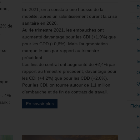
s
E
enne,
En 2021, on a constaté une hausse de la
mobilité, après un ralentissement durant la crise
F
sanitaire en 2020.
,2% de
f
Au 4e trimestre 2021, les embauches ont
.
augmenté davantage pour les CDI (+1,9%) que
H
pour les CDD (+0,6%). Mais l’augmentation
e se
I
marque le pas par rapport au trimestre
précédent.
I
Les fins de contrat ont augmenté de +2,4% par
rapport au trimestre précédent, davantage pour
O
les CDI (+4,2%) que pour les CDD (+2,0%).
èque :
Q
Pour les CDI, on tourne autour de 1,1 million
d’embauche et de fin de contrats de travail.
S
e : 4%
mark :
En savoir plus
Fich
E
F
J