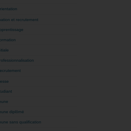
rientation
ation et recrutement
pprentissage
ormation
itiale
rofessionnalisation
ecrutement
esse
tudiant
eune
eune diplômé
eune sans qualification