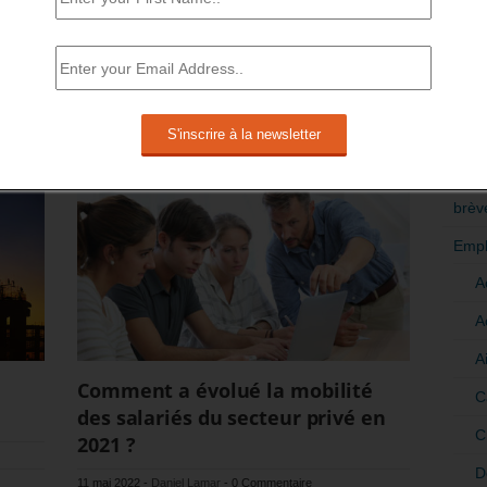
age »
encourager le nombre des licenciements de
salarié en CDI…
De 2017 à 2021, la part des embauches en CDI
RÉDI
POLI
a augmenté, mais parallèlement la part des
licenciements a augmenté davantage.
>Décri
En savoir plus
CATÉ
brèv
Empl
A
A
A
Comment a évolué la mobilité
C
des salariés du secteur privé en
C
2021 ?
D
11 mai 2022
-
Daniel Lamar
-
0 Commentaire