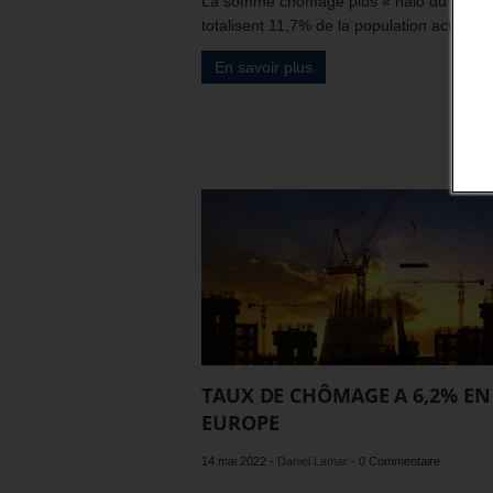
La somme chômage plus « halo du chôm
totalisent 11,7% de la population active.
En savoir plus
TAUX DE CHÔMAGE A 6,2% EN
EUROPE
14 mai 2022
-
Daniel Lamar
-
0 Commentaire