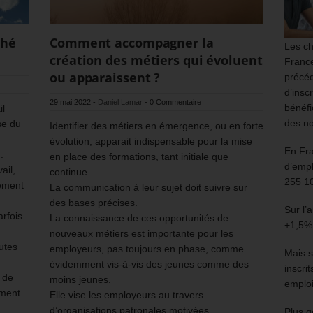
ché
Comment accompagner la
Les ch
création des métiers qui évoluent
France
ou apparaissent ?
précéd
d’insc
29 mai 2022
-
Daniel Lamar
-
0 Commentaire
bénéfi
il
des no
se du
Identifier des métiers en émergence, ou en forte
évolution, apparait indispensable pour la mise
En Fr
.
en place des formations, tant initiale que
d’empl
ail,
continue.
255 1
gement
La communication à leur sujet doit suivre sur
des bases précises.
Sur l’
rfois
La connaissance de ces opportunités de
+1,5%
nouveaux métiers est importante pour les
utes
employeurs, pas toujours en phase, comme
Mais s
.
évidemment vis-à-vis des jeunes comme des
inscri
 de
moins jeunes.
emploi
ement
Elle vise les employeurs au travers
d’organisations patronales motivées.
Plus g