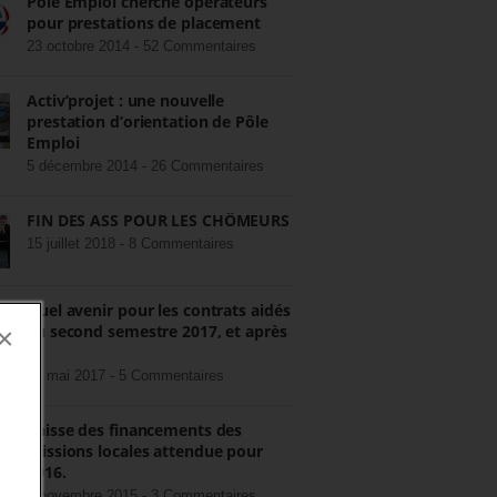
Pôle Emploi cherche opérateurs
pour prestations de placement
23 octobre 2014 -
52 Commentaires
Activ’projet : une nouvelle
prestation d’orientation de Pôle
Emploi
5 décembre 2014 -
26 Commentaires
FIN DES ASS POUR LES CHÔMEURS
15 juillet 2018 -
8 Commentaires
Quel avenir pour les contrats aidés
au second semestre 2017, et après
×
?
22 mai 2017 -
5 Commentaires
Baisse des financements des
missions locales attendue pour
2016.
3 novembre 2015 -
3 Commentaires