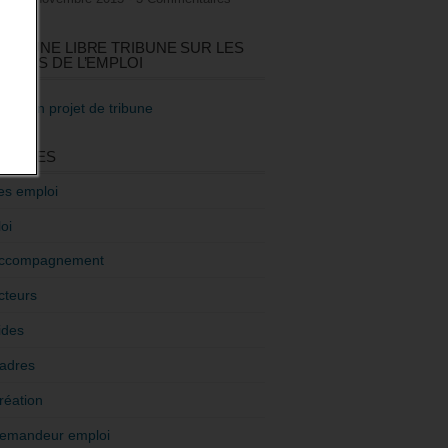
GEZ UNE LIBRE TRIBUNE SUR LES
TIQUES DE L’EMPLOI
re mon projet de tribune
GORIES
es emploi
oi
ccompagnement
cteurs
ides
adres
réation
emandeur emploi