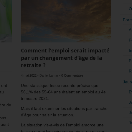
O
Form
A
F
Comment l’emploi serait impacté
In
par un changement d’âge de la
P
retraite ?
R
4 mai 2022
-
Daniel Lamar
-
0 Commentaire
Jeun
 ont
Une statistique Insee récente précise que
E
 au
56,1% des 55-64 ans étaient en emploi au 4e
trimestre 2021.
J
rdre de
Mais il faut examiner les situations par tranche
J
d’âge pour saisir la situation.
ons.
J
quent
La situation vis-à-vis de l’emploi amorce une
baisse parmi les quinquagénaires, en passant