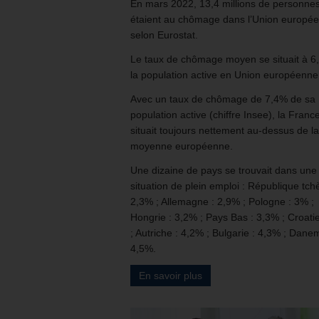
En mars 2022, 13,4 millions de personne
étaient au chômage dans l’Union europé
selon Eurostat.
Le taux de chômage moyen se situait à 6
la population active en Union européenne
Avec un taux de chômage de 7,4% de sa
population active (chiffre Insee), la Franc
situait toujours nettement au-dessus de la
moyenne européenne.
Une dizaine de pays se trouvait dans une
situation de plein emploi : République tch
2,3% ; Allemagne : 2,9% ; Pologne : 3% ;
Hongrie : 3,2% ; Pays Bas : 3,3% ; Croati
; Autriche : 4,2% ; Bulgarie : 4,3% ; Dane
4,5%.
En savoir plus