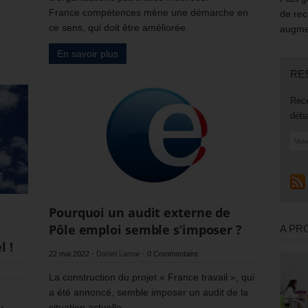
France compétences mène une démarche en
de rec
ce sens, qui doit être améliorée.
augmen
En savoir plus
RE
Rece
déba
Pourquoi un audit externe de
Pôle emploi semble s’imposer ?
A PR
l !
22 mai 2022
-
Daniel Lamar
-
0 Commentaire
La construction du projet « France travail », qui
a été annoncé, semble imposer un audit de la
situation actuelle.