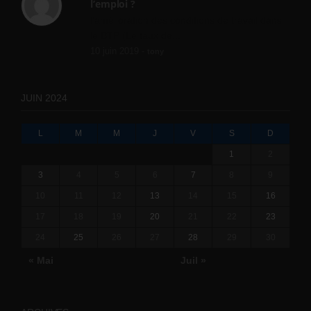
l’emploi ?
l'amélioration des conditions de travail dans
le BTP (Le taux de...
10 juin 2019 -
tony
JUIN 2024
L
M
M
J
V
S
D
1
2
3
4
5
6
7
8
9
10
11
12
13
14
15
16
17
18
19
20
21
22
23
24
25
26
27
28
29
30
« Mai
Juil »