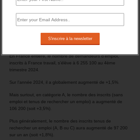
Les chiffres de 2024 du nombre d’inscrit à France travail
marquent la fin de la période précédant le lancement des
procédures d’inscription automatique, des jeunes
bénéficiaires d’une prestation (Pacea et CEJ) et des
nouveaux allocataires du RSA.
En France entière, le nombre de demandeurs d’emploi,
inscrits à France travail, s’élève à 6 255 100 au 4ème
trimestre 2024.
Sur l’année 2024, il a globalement augmenté de +1,5%.
Mais surtout, en catégorie A, le nombre des inscrits (sans
emploi et tenus de rechercher un emploi) a augmenté de
106 200 (soit +3,5%).
Plus généralement, le nombre des inscrits tenus de
rechercher un emploi (A, B ou C) aura augmenté de 97 200
sur un an (soit +1,8%).