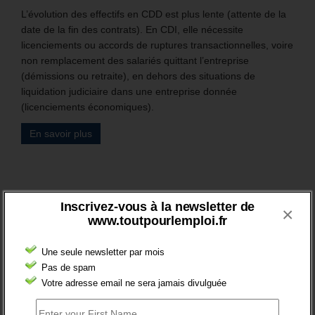
L’évolution des effectifs en CDD est plus lente (attente de la
date de la fin des contrats). En CDI, elle nécessite
licenciements ou accords de ruptures transactionnelles, voire
non remplacement des salariés quittant l’entreprise
(démissions ou retraite), en dehors des situations de
liquidation judiciaire dans une entreprise donnée
(licenciements économiques).
En savoir plus
BRÈVES EMPLOI
Inscrivez-vous à la newsletter de
×
www.toutpourlemploi.fr
Une seule newsletter par mois
Pas de spam
Votre adresse email ne sera jamais divulguée
FT : + 100 000 INSCRITS EN 2024