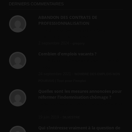
DERNIERS COMMENTAIRES
ABANDON DES CONTRATS DE
PROFESSIONNALISATION
bonjour, ce gouvernant fait vraiment
n'importe quoi, les contrats...
2 septembre 2024 -
gregory
Combien d’emplois vacants ?
[…] [3] Billet – « Combien d’emplois vacants
? » du 3...
24 septembre 2021 -
NOMBRE DES EMPLOIS NON
POURVUS | Tout pour l"emploi
Quelles sont les mesures annoncées pour
réformer l’indemnisation chômage ?
Cette réforme vise à diaboliser le chômeur et
ne va rien régler....
19 juin 2019 -
SILVESTRE
Qui s’intéresse vraiment à la question de