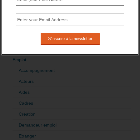
RÉDIGEZ UNE LIBRE TRIBUNE SUR LES POLITIQUES
DE L’EMPLOI
>Décrire mon projet de tribune
CATÉGORIES
brèves emploi
Emploi
Accompagnement
Acteurs
Aides
Cadres
Création
Demandeur emploi
Etranger