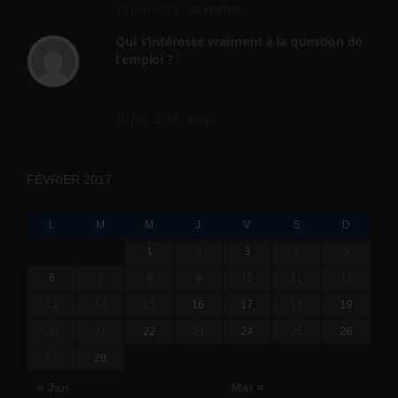
19 juin 2019 -
SILVESTRE
Qui s’intéresse vraiment à la question de
l’emploi ?
l'amélioration des conditions de travail dans
le BTP (Le taux de...
10 juin 2019 -
tony
FÉVRIER 2017
L
M
M
J
V
S
D
1
2
3
4
5
6
7
8
9
10
11
12
13
14
15
16
17
18
19
20
21
22
23
24
25
26
27
28
« Jan
Mar »