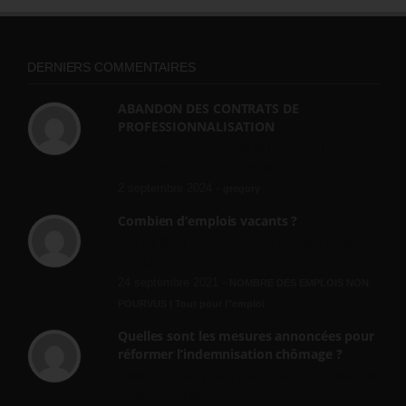
DERNIERS COMMENTAIRES
ABANDON DES CONTRATS DE
PROFESSIONNALISATION
bonjour, ce gouvernant fait vraiment
n'importe quoi, les contrats...
2 septembre 2024 -
gregory
Combien d’emplois vacants ?
[…] [3] Billet – « Combien d’emplois vacants
? » du 3...
24 septembre 2021 -
NOMBRE DES EMPLOIS NON
POURVUS | Tout pour l"emploi
Quelles sont les mesures annoncées pour
réformer l’indemnisation chômage ?
Cette réforme vise à diaboliser le chômeur et
ne va rien régler....