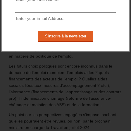
Incertitudes sur la politique de l’emploi et
de la formation
25 juin 2024
-
Daniel Lamar
-
0 Commentaire
L’incertitude sur l’orientation politique et la composition du
futur gouvernement pèse, pour les prochaines semaines, sur
les projets engagés (loi, textes réglementaires, priorités, etc.)
en matière de politique de l’emploi.
Les futurs choix politiques sont encore inconnus dans le
domaine de l’emploi (combien d’emplois aidés ? quels
financements des acteurs de l’emploi ? Quelles aides
sociales liées aux mesures d’accompagnement ? etc.),
l’alternance (financements de l’apprentissage et des contrats
pro), l’indemnisation chômage (réforme de l’assurance-
chômage et maintien des ASS) et de la formation…
Un point sur les perspectives engagées s’impose, sachant
qu’elles pourraient être revues, ou non, par le prochain
ministre en charge du Travail en juillet 2024.