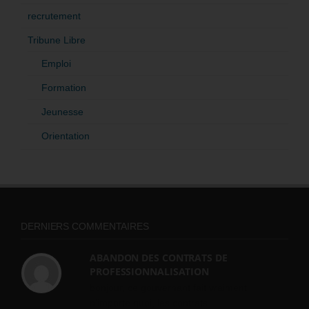
recrutement
Tribune Libre
Emploi
Formation
Jeunesse
Orientation
DERNIERS COMMENTAIRES
ABANDON DES CONTRATS DE
PROFESSIONNALISATION
bonjour, ce gouvernant fait vraiment
n'importe quoi, les contrats...