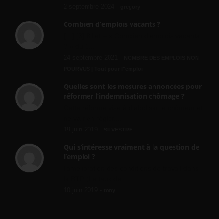
2 septembre 2024 -
gregory
Combien d’emplois vacants ?
[…] [3] Billet – « Combien d’emplois vacants
? » du 3...
24 septembre 2021 -
NOMBRE DES EMPLOIS NON
POURVUS | Tout pour l"emploi
Quelles sont les mesures annoncées pour
réformer l’indemnisation chômage ?
Cette réforme vise à diaboliser le chômeur et
ne va rien régler....
19 juin 2019 -
SILVESTRE
Qui s’intéresse vraiment à la question de
l’emploi ?
l'amélioration des conditions de travail dans
le BTP (Le taux de...
10 juin 2019 -
tony