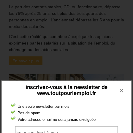
La part des contrats stables, CDI ou fonctionnaire, dépasse
les 76% après 25 ans, soit plus des trois quarts des
personnes en emploi. L’ancienneté dépasse les 5 ans pour la
moitie des salariés.
C’est cette réalité qui contribue à expliquer les opinions
exprimées par les salariés sur la situation de l’emploi, du
chômage ou des aides sociales.
En savoir plus
Inscrivez-vous à la newsletter de
×
www.toutpourlemploi.fr
Une seule newsletter par mois
Pas de spam
Votre adresse email ne sera jamais divulguée