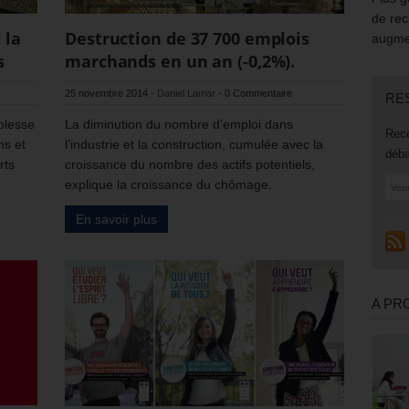
de rec
 la
Destruction de 37 700 emplois
augmen
s
marchands en un an (-0,2%).
25 novembre 2014
-
Daniel Lamar
-
0 Commentaire
RE
iblesse
La diminution du nombre d’emploi dans
Rece
ns et
l’industrie et la construction, cumulée avec la
déba
rts
croissance du nombre des actifs potentiels,
explique la croissance du chômage.
En savoir plus
A PR