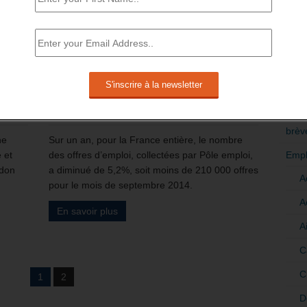
RÉDI
POLI
t
Diminution du nombre d’offres
a
collectées par Pôle Emploi sur un
>Décri
an
CATÉ
10 novembre 2014
-
Daniel Lamar
-
0 Commentaire
brèv
ne
Sur un an, pour la France entière, le nombre
Empl
e et
des offres d’emploi, collectées par Pôle emploi,
ndon
a diminué de 5,2%, soit moins de 210 000 offres
A
pour le mois de septembre 2014.
A
En savoir plus
A
C
C
1
2
D