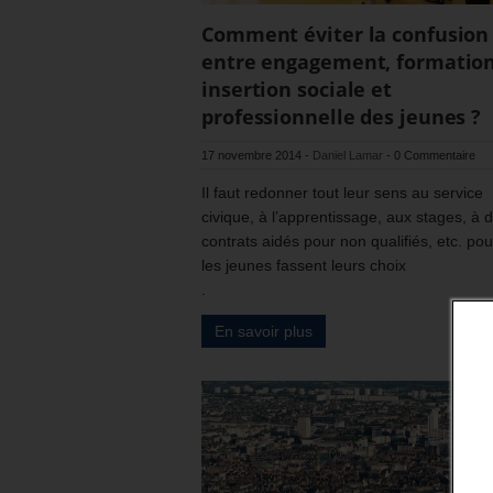
Comment éviter la confusion
entre engagement, formation
insertion sociale et
professionnelle des jeunes ?
17 novembre 2014
-
Daniel Lamar
-
0 Commentaire
Il faut redonner tout leur sens au service
civique, à l’apprentissage, aux stages, à 
contrats aidés pour non qualifiés, etc. po
les jeunes fassent leurs choix
.
En savoir plus