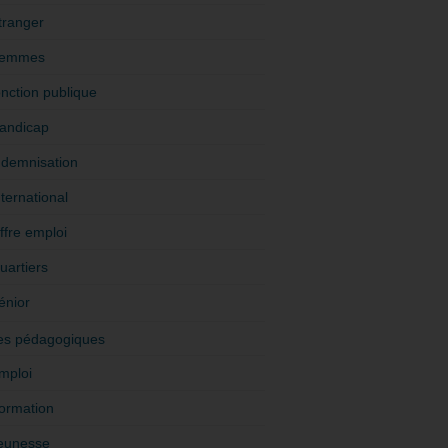
tranger
emmes
onction publique
andicap
ndemnisation
nternational
ffre emploi
uartiers
énior
es pédagogiques
mploi
ormation
eunesse