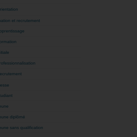
rientation
ation et recrutement
pprentissage
ormation
itiale
rofessionnalisation
ecrutement
esse
tudiant
eune
eune diplômé
eune sans qualification