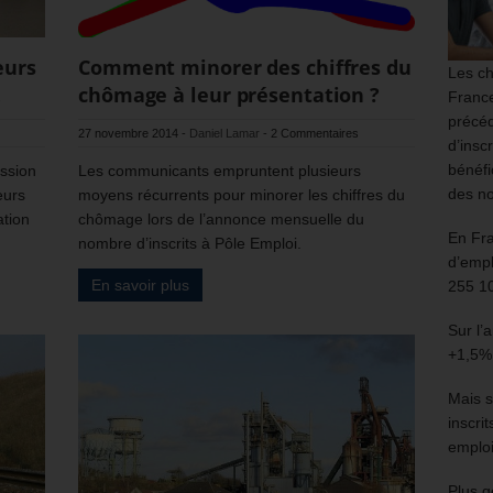
eurs
Comment minorer des chiffres du
Les ch
.
chômage à leur présentation ?
France
précéd
27 novembre 2014
-
Daniel Lamar
-
2 Commentaires
d’insc
bénéfi
ssion
Les communicants empruntent plusieurs
des no
eurs
moyens récurrents pour minorer les chiffres du
ation
chômage lors de l’annonce mensuelle du
En Fr
nombre d’inscrits à Pôle Emploi.
d’empl
En savoir plus
255 1
Sur l’
+1,5%
Mais s
inscri
emploi
Plus g