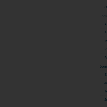
O
Form
A
F
In
P
R
Jeun
E
J
J
J