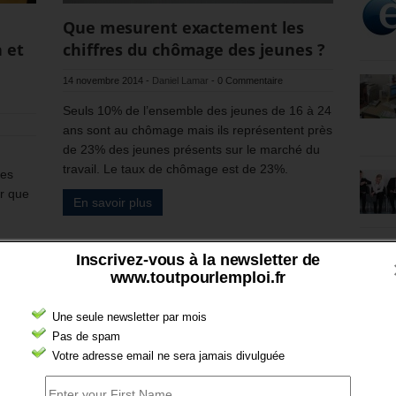
Que mesurent exactement les
 et
chiffres du chômage des jeunes ?
14 novembre 2014
-
Daniel Lamar
-
0 Commentaire
Seuls 10% de l’ensemble des jeunes de 16 à 24
ans sont au chômage mais ils représentent près
de 23% des jeunes présents sur le marché du
travail. Le taux de chômage est de 23%.
des
ur que
En savoir plus
Inscrivez-vous à la newsletter de
www.toutpourlemploi.fr
Une seule newsletter par mois
Pas de spam
Votre adresse email ne sera jamais divulguée