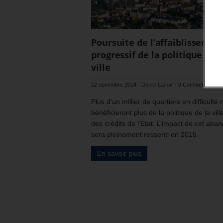
Poursuite de l’affaiblissemen
progressif de la politique de l
ville
12 novembre 2014
-
Daniel Lamar
-
0 Commentaire
Plus d’un millier de quartiers en difficulté 
bénéficieront plus de la politique de la vill
des crédits de l’Etat. L’impact de cet aba
sera pleinement ressenti en 2015.
En savoir plus