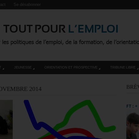
act
Se désabonner
T
JEUNESSE
ORIENTATION ET PROSPECTIVE
TRIBUNE LIBRE
BRÈ
OVEMBRE 2014
FT : 