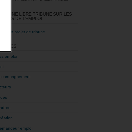
GEZ UNE LIBRE TRIBUNE SUR LES
TIQUES DE L’EMPLOI
re mon projet de tribune
GORIES
es emploi
oi
ccompagnement
cteurs
ides
adres
réation
emandeur emploi