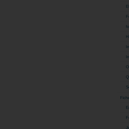
E
F
f
H
I
I
O
Q
S
Fich
E
F
J