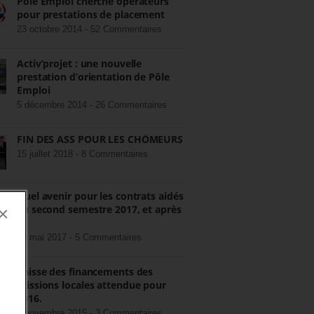
Pôle Emploi cherche opérateurs
pour prestations de placement
23 octobre 2014 -
52 Commentaires
Activ’projet : une nouvelle
prestation d’orientation de Pôle
Emploi
5 décembre 2014 -
26 Commentaires
FIN DES ASS POUR LES CHÔMEURS
15 juillet 2018 -
8 Commentaires
Quel avenir pour les contrats aidés
au second semestre 2017, et après
×
?
22 mai 2017 -
5 Commentaires
Baisse des financements des
missions locales attendue pour
2016.
3 novembre 2015 -
3 Commentaires