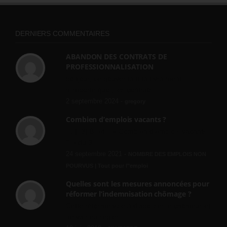
DERNIERS COMMENTAIRES
ABANDON DES CONTRATS DE
PROFESSIONNALISATION
bonjour, ce gouvernant fait vraiment
n'importe quoi, les contrats...
2 septembre 2024 -
gregory
Combien d’emplois vacants ?
[…] [3] Billet – « Combien d’emplois vacants
? » du 3...
24 septembre 2021 -
NOMBRE DES EMPLOIS NON
POURVUS | Tout pour l"emploi
Quelles sont les mesures annoncées pour
réformer l’indemnisation chômage ?
Cette réforme vise à diaboliser le chômeur et
ne va rien régler....