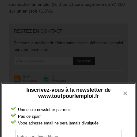
rechercher un emploi (A, B ou C) aura augmenté de 97 200
sur un an (soit +1,8%).
RESTEZ EN CONTACT
Recevez le meilleur de l'information et des débats sur l'emploi
sur votre boite mail.
RSS
0
Souscrire
Followers
Inscrivez-vous à la newsletter de
×
www.toutpourlemploi.fr
A PROPOS DE L’AUTEUR
Une seule newsletter par mois
Pas de spam
Votre adresse email ne sera jamais divulguée