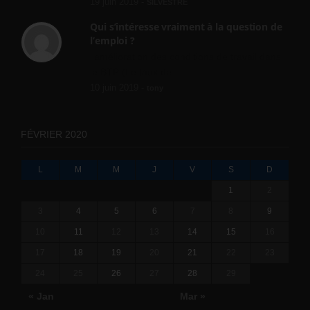
19 juin 2019 -
SILVESTRE
Qui s’intéresse vraiment à la question de
l’emploi ?
l'amélioration des conditions de travail dans
le BTP (Le taux de...
10 juin 2019 -
tony
FÉVRIER 2020
L
M
M
J
V
S
D
1
2
3
4
5
6
7
8
9
10
11
12
13
14
15
16
17
18
19
20
21
22
23
24
25
26
27
28
29
« Jan
Mar »