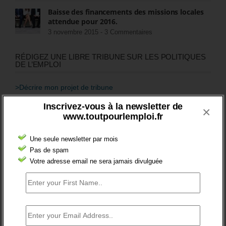
Baisse des financements des missions locales
attendue pour 2016.
3 novembre 2015 -
3 Commentaires
RÉDIGEZ UNE LIBRE TRIBUNE SUR LES POLITIQUES
DE L’EMPLOI
>Décrire mon projet de tribune
Inscrivez-vous à la newsletter de
×
CATÉGORIES
www.toutpourlemploi.fr
brèves emploi
Une seule newsletter par mois
Emploi
Pas de spam
Votre adresse email ne sera jamais divulguée
Accompagnement
Acteurs
Aides
Cadres