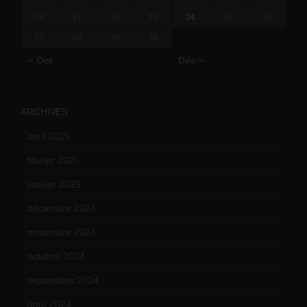
20
21
22
23
24
25
26
27
28
29
30
« Oct
Déc »
ARCHIVES
avril 2025
(2)
février 2025
(3)
janvier 2025
(6)
décembre 2024
(4)
novembre 2024
(7)
octobre 2024
(10)
septembre 2024
(6)
août 2024
(10)