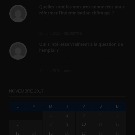
Quelles sont les mesures annoncées pour
réformer l’indemnisation chômage ?
Cette réforme vise à diaboliser le chômeur et
ne va rien régler....
19 juin 2019 -
SILVESTRE
Qui s’intéresse vraiment à la question de
l’emploi ?
l'amélioration des conditions de travail dans
le BTP (Le taux de...
10 juin 2019 -
tony
NOVEMBRE 2017
L
M
M
J
V
S
D
1
2
3
4
5
6
7
8
9
10
11
12
13
14
15
16
17
18
19