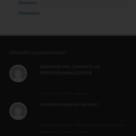
Jeunesse
Orientation
DERNIERS COMMENTAIRES
ABANDON DES CONTRATS DE
PROFESSIONNALISATION
bonjour, ce gouvernant fait vraiment
n'importe quoi, les contrats...
2 septembre 2024 -
gregory
Combien d’emplois vacants ?
[…] [3] Billet – « Combien d’emplois vacants
? » du 3...
24 septembre 2021 -
NOMBRE DES EMPLOIS NON
POURVUS | Tout pour l"emploi