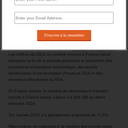
FT : + 100 000 INSCRITS EN 2024
Les chiffres de 2024 du nombre d’inscrit à France travail
marquent la fin de la période précédant le lancement des
procédures d’inscription automatique, des jeunes
bénéficiaires d’une prestation (Pacea et CEJ) et des
nouveaux allocataires du RSA.
En France entière, le nombre de demandeurs d’emploi,
inscrits à France travail, s’élève à 6 255 100 au 4ème
trimestre 2024.
Sur l’année 2024, il a globalement augmenté de +1,5%.
Mais surtout, en catégorie A, le nombre des inscrits (sans