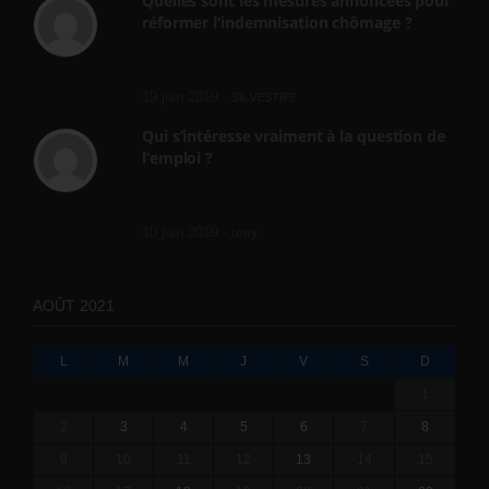
Quelles sont les mesures annoncées pour
réformer l’indemnisation chômage ?
Cette réforme vise à diaboliser le chômeur et
ne va rien régler....
19 juin 2019 -
SILVESTRE
Qui s’intéresse vraiment à la question de
l’emploi ?
l'amélioration des conditions de travail dans
le BTP (Le taux de...
10 juin 2019 -
tony
AOÛT 2021
L
M
M
J
V
S
D
1
2
3
4
5
6
7
8
9
10
11
12
13
14
15