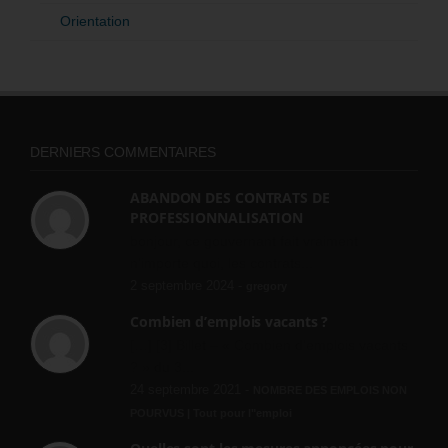
Orientation
DERNIERS COMMENTAIRES
ABANDON DES CONTRATS DE
PROFESSIONNALISATION
bonjour, ce gouvernant fait vraiment
n'importe quoi, les contrats...
2 septembre 2024 -
gregory
Combien d’emplois vacants ?
[…] [3] Billet – « Combien d’emplois vacants
? » du 3...
24 septembre 2021 -
NOMBRE DES EMPLOIS NON
POURVUS | Tout pour l"emploi