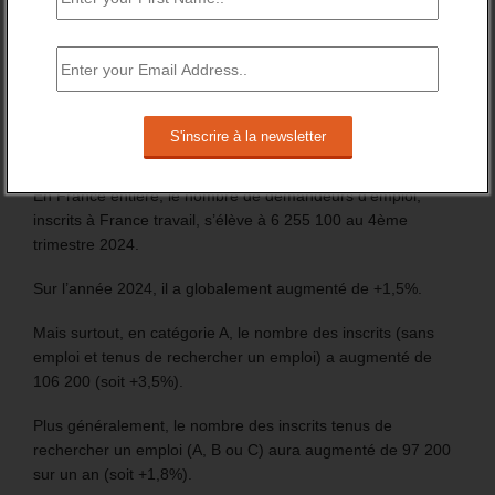
Les chiffres de 2024 du nombre d’inscrit à France travail
marquent la fin de la période précédant le lancement des
procédures d’inscription automatique, des jeunes
bénéficiaires d’une prestation (Pacea et CEJ) et des
nouveaux allocataires du RSA.
En France entière, le nombre de demandeurs d’emploi,
inscrits à France travail, s’élève à 6 255 100 au 4ème
trimestre 2024.
Sur l’année 2024, il a globalement augmenté de +1,5%.
Mais surtout, en catégorie A, le nombre des inscrits (sans
emploi et tenus de rechercher un emploi) a augmenté de
106 200 (soit +3,5%).
Plus généralement, le nombre des inscrits tenus de
rechercher un emploi (A, B ou C) aura augmenté de 97 200
sur un an (soit +1,8%).