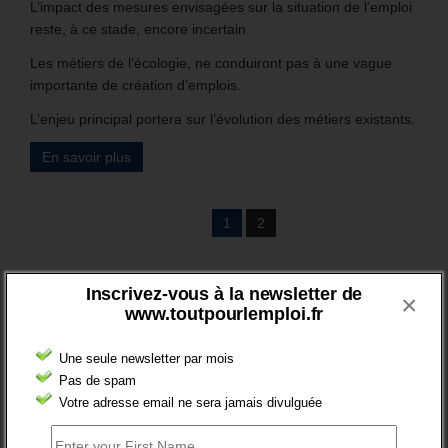
L’impact des mesures envisagées sur la situation de l’emploi
reste, à ce stade, encore incertain.
Les métiers de l’écologie, ne conduiront pas à une vague
importante de création d’emplois.
L’enjeu principal portera sur l’évolution des métiers existants.
En savoir plus
1
2
BRÈVES EMPLOI
Inscrivez-vous à la newsletter de
×
www.toutpourlemploi.fr
Une seule newsletter par mois
Pas de spam
Votre adresse email ne sera jamais divulguée
FT : + 100 000 INSCRITS EN 2024