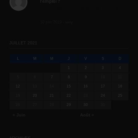
l’emploi ?
l'amélioration des conditions de travail dans
le BTP (Le taux de...
10 juin 2019 -
tony
JUILLET 2021
L
M
M
J
V
S
D
1
2
3
4
5
6
7
8
9
10
11
12
13
14
15
16
17
18
19
20
21
22
23
24
25
26
27
28
29
30
31
« Juin
Août »
ARCHIVES