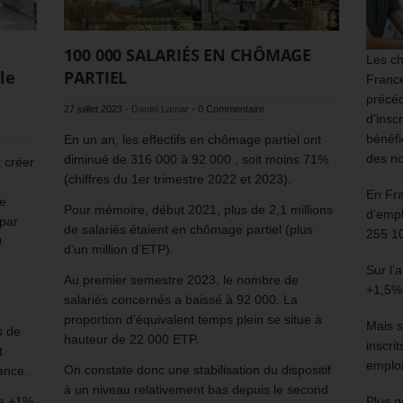
100 000 SALARIÉS EN CHÔMAGE
Les ch
le
PARTIEL
France
précéd
27 juillet 2023
-
Daniel Lamar
-
0 Commentaire
d’insc
bénéfi
En un an, les effectifs en chômage partiel ont
des no
diminué de 316 000 à 92 000 , soit moins 71%
t créer
(chiffres du 1er trimestre 2022 et 2023).
En Fr
re
Pour mémoire, début 2021, plus de 2,1 millions
d’empl
 par
de salariés étaient en chômage partiel (plus
255 1
0
d’un million d’ETP).
Sur l’
Au premier semestre 2023, le nombre de
+1,5%
salariés concernés a baissé à 92 000. La
proportion d’équivalent temps plein se situe à
Mais s
s de
hauteur de 22 000 ETP.
inscri
t
emploi
On constate donc une stabilisation du dispositif
ance.
à un niveau relativement bas depuis le second
re +1%.
Plus g