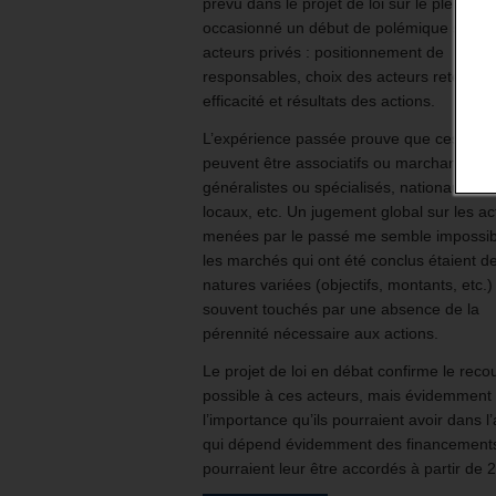
prévu dans le projet de loi sur le plein emp
occasionné un début de polémique sur le
acteurs privés : positionnement de
responsables, choix des acteurs retenus,
efficacité et résultats des actions.
L’expérience passée prouve que ces acte
peuvent être associatifs ou marchands,
généralistes ou spécialisés, nationaux ou
locaux, etc. Un jugement global sur les ac
menées par le passé me semble impossib
les marchés qui ont été conclus étaient d
natures variées (objectifs, montants, etc.)
souvent touchés par une absence de la
pérennité nécessaire aux actions.
Le projet de loi en débat confirme le reco
possible à ces acteurs, mais évidemment
l’importance qu’ils pourraient avoir dans l’
qui dépend évidemment des financements
pourraient leur être accordés à partir de 