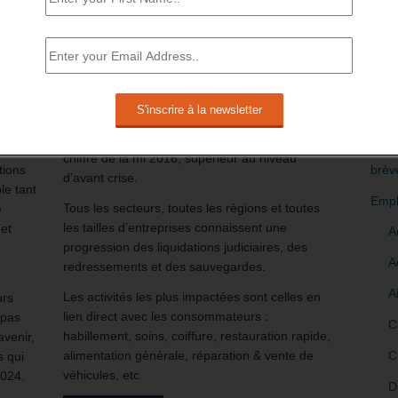
de 56 000 emplois seraient menacés.
loi, a
s
En effet, 13 300 procédures ont été ouvertes au
RÉDI
2nd trimestre 2023, dont 9 400 liquidations
POLI
judiciaires, 3 500 redressements et 400
sauvegardes.
>Décri
urs
Le nombre de défaillances augmente de +35%
CATÉ
aux chiffres de 2022, c’est-à-dire un retour au
chiffre de la mi 2016, supérieur au niveau
brèv
tions
d’avant crise.
le tant
Empl
Tous les secteurs, toutes les régions et toutes
e
les tailles d’entreprises connaissent une
 et
A
progression des liquidations judiciaires, des
A
redressements et des sauvegardes.
A
Les activités les plus impactées sont celles en
urs
lien direct avec les consommateurs :
 pas
C
habillement, soins, coiffure, restauration rapide,
avenir,
C
alimentation générale, réparation & vente de
 qui
véhicules, etc.
2024.
D