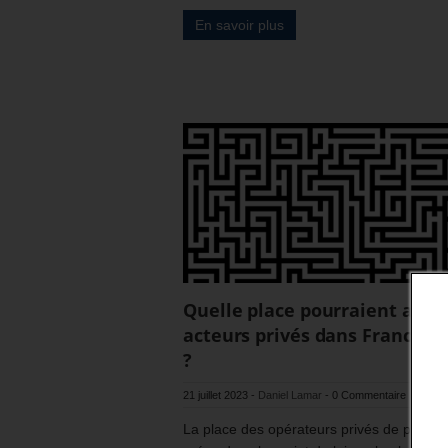
En savoir plus
Quelle place pourraient avoir
acteurs privés dans France tr
?
21 juillet 2023
-
Daniel Lamar
-
0 Commentaire
La place des opérateurs privés de placem