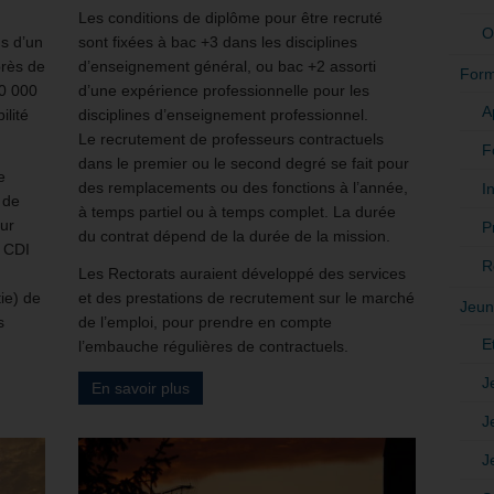
Les conditions de diplôme pour être recruté
O
s d’un
sont fixées à bac +3 dans les disciplines
près de
d’enseignement général, ou bac +2 assorti
Form
30 000
d’une expérience professionnelle pour les
A
ilité
disciplines d’enseignement professionnel.
Le recrutement de professeurs contractuels
F
dans le premier ou le second degré se fait pour
e
des remplacements ou des fonctions à l’année,
In
 de
à temps partiel ou à temps complet. La durée
eur
P
du contrat dépend de la durée de la mission.
e CDI
R
Les Rectorats auraient développé des services
ie) de
et des prestations de recrutement sur le marché
Jeun
s
de l’emploi, pour prendre en compte
E
l’embauche régulières de contractuels.
J
En savoir plus
J
J