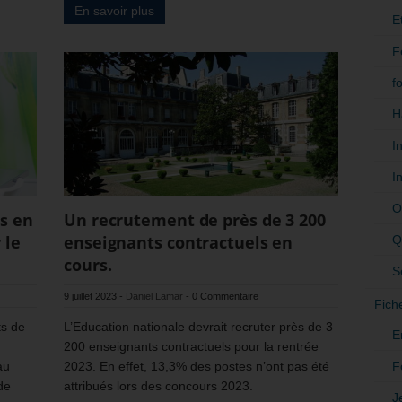
En savoir plus
E
F
f
H
I
I
O
s en
Un recrutement de près de 3 200
 le
enseignants contractuels en
Q
cours.
S
9 juillet 2023
-
Daniel Lamar
-
0 Commentaire
Fich
ts de
L’Education nationale devrait recruter près de 3
E
200 enseignants contractuels pour la rentrée
F
au
2023. En effet, 13,3% des postes n’ont pas été
de
attribués lors des concours 2023.
J