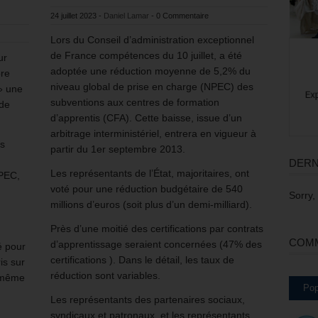
24 juillet 2023
-
Daniel Lamar
-
0 Commentaire
Lors du Conseil d’administration exceptionnel
de France compétences du 10 juillet, a été
ur
adoptée une réduction moyenne de 5,2% du
bre
niveau global de prise en charge (NPEC) des
 » une
subventions aux centres de formation
 de
d’apprentis (CFA). Cette baisse, issue d’un
arbitrage interministériel, entrera en vigueur à
es
partir du 1er septembre 2013.
DERN
Les représentants de l’État, majoritaires, ont
 PEC,
voté pour une réduction budgétaire de 540
Sorry,
millions d’euros (soit plus d’un demi-milliard).
Près d’une moitié des certifications par contrats
COMM
d’apprentissage seraient concernées (47% des
é pour
certifications ). Dans le détail, les taux de
ris sur
réduction sont variables.
s même
Pop
Les représentants des partenaires sociaux,
syndicaux et patronaux, et les représentants