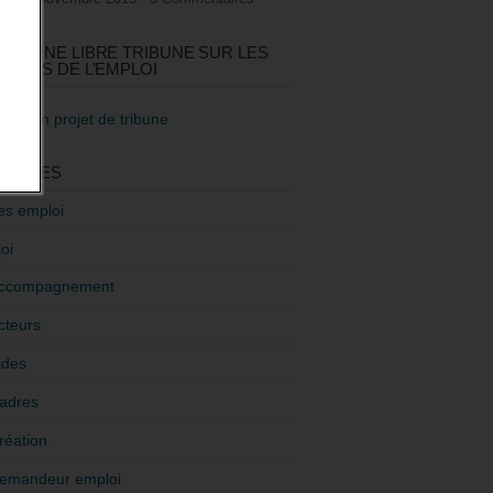
GEZ UNE LIBRE TRIBUNE SUR LES
TIQUES DE L’EMPLOI
re mon projet de tribune
GORIES
es emploi
oi
ccompagnement
cteurs
ides
adres
réation
emandeur emploi