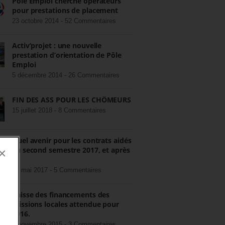
Pôle Emploi cherche opérateurs
pour prestations de placement
23 octobre 2014 -
52 Commentaires
Activ’projet : une nouvelle
prestation d’orientation de Pôle
Emploi
5 décembre 2014 -
26 Commentaires
FIN DES ASS POUR LES CHÔMEURS
15 juillet 2018 -
8 Commentaires
Quel avenir pour les contrats aidés
au second semestre 2017, et après
×
?
22 mai 2017 -
5 Commentaires
Baisse des financements des
missions locales attendue pour
2016.
3 novembre 2015 -
3 Commentaires