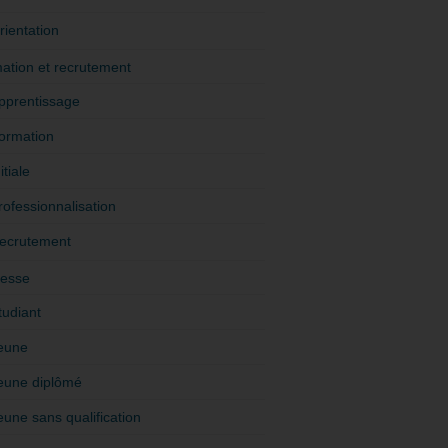
rientation
ation et recrutement
pprentissage
ormation
itiale
rofessionnalisation
ecrutement
esse
tudiant
eune
eune diplômé
eune sans qualification