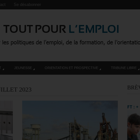
act
Se désabonner
T
JEUNESSE
ORIENTATION ET PROSPECTIVE
TRIBUNE LIBRE
BRÈ
ILLET 2023
FT : 