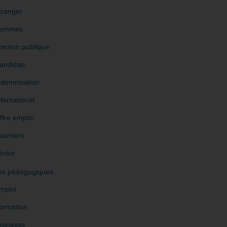
tranger
emmes
onction publique
andicap
ndemnisation
nternational
ffre emploi
uartiers
énior
es pédagogiques
mploi
ormation
eunesse