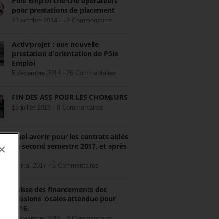
Pôle Emploi cherche opérateurs
pour prestations de placement
23 octobre 2014 -
52 Commentaires
Activ’projet : une nouvelle
prestation d’orientation de Pôle
Emploi
5 décembre 2014 -
26 Commentaires
FIN DES ASS POUR LES CHÔMEURS
15 juillet 2018 -
8 Commentaires
Quel avenir pour les contrats aidés
au second semestre 2017, et après
×
?
22 mai 2017 -
5 Commentaires
Baisse des financements des
missions locales attendue pour
2016.
3 novembre 2015 -
3 Commentaires