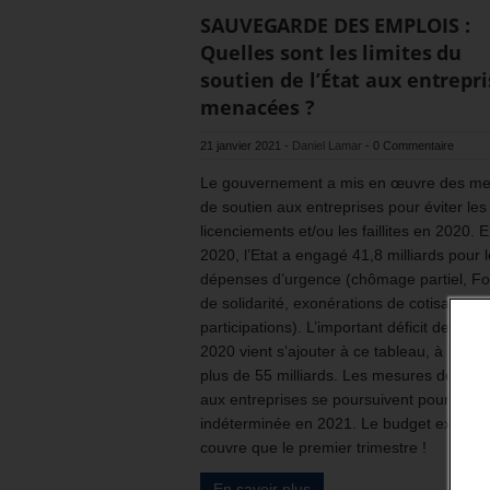
SAUVEGARDE DES EMPLOIS :
Quelles sont les limites du
soutien de l’État aux entrepr
menacées ?
21 janvier 2021
-
Daniel Lamar
-
0 Commentaire
Le gouvernement a mis en œuvre des m
de soutien aux entreprises pour éviter les
licenciements et/ou les faillites en 2020. 
2020, l’Etat a engagé 41,8 milliards pour 
dépenses d’urgence (chômage partiel, F
de solidarité, exonérations de cotisations 
participations). L’important déficit de l’Un
2020 vient s’ajouter à ce tableau, à haute
plus de 55 milliards. Les mesures de sout
aux entreprises se poursuivent pour une 
indéterminée en 2021. Le budget existant
couvre que le premier trimestre !
En savoir plus