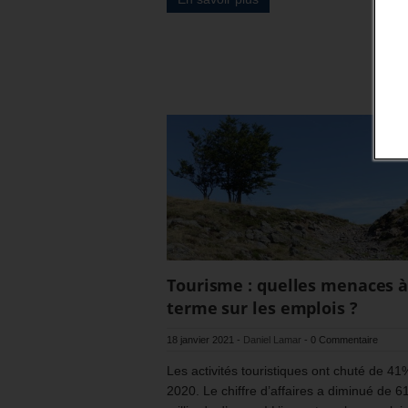
Tourisme : quelles menaces 
terme sur les emplois ?
18 janvier 2021
-
Daniel Lamar
-
0 Commentaire
Les activités touristiques ont chuté de 41
2020. Le chiffre d’affaires a diminué de 6