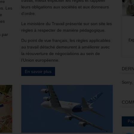
travail, mieux expliciter les règles et rappeler
ère
leurs obligations aux sociétés et aux donneurs
es. Les
d’ordre.
ne
Les
Le ministère du Travail présente sur son site les
règles à respecter de manière pédagogique.
 par
Du point de vue français, les règles applicables
au travail détaché demeurent à améliorer avec
la réouverture de négociations au sein de
l’Union européenne.
DERN
En savoir plus
Sorry,
COMM
Pop