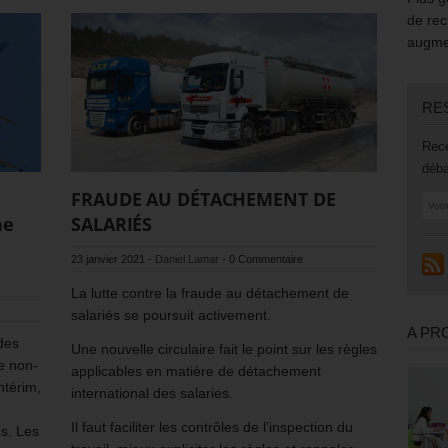
de rec
augmen
RE
Rece
déba
FRAUDE AU DÉTACHEMENT DE
ne
SALARIÉS
23 janvier 2021
-
Daniel Lamar
-
0 Commentaire
La lutte contre la fraude au détachement de
salariés se poursuit activement.
A PR
 des
Une nouvelle circulaire fait le point sur les règles
le non-
applicables en matière de détachement
ntérim,
international des salaries.
Il faut faciliter les contrôles de l’inspection du
es. Les