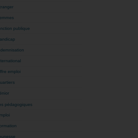
tranger
emmes
onction publique
andicap
ndemnisation
nternational
ffre emploi
uartiers
énior
es pédagogiques
mploi
ormation
eunesse