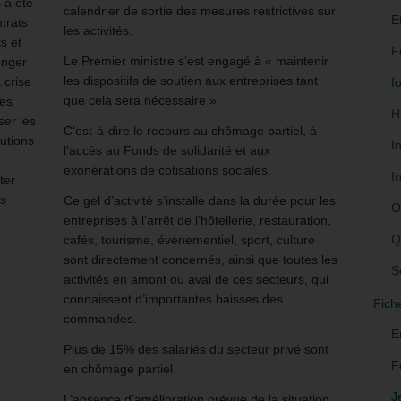
s a été
calendrier de sortie des mesures restrictives sur
E
trats
les activités.
s et
F
Le Premier ministre s’est engagé à « maintenir
onger
les dispositifs de soutien aux entreprises tant
 crise
f
que cela sera nécessaire ».
les
H
ser les
C’est-à-dire le recours au chômage partiel, à
utions
I
l’accès au Fonds de solidarité et aux
exonérations de cotisations sociales.
I
ter
ns
Ce gel d’activité s’installe dans la durée pour les
O
entreprises à l’arrêt de l’hôtellerie, restauration,
Q
cafés, tourisme, événementiel, sport, culture
sont directement concernés, ainsi que toutes les
S
activités en amont ou aval de ces secteurs, qui
connaissent d’importantes baisses des
Fich
commandes.
E
Plus de 15% des salariés du secteur privé sont
F
en chômage partiel.
J
L’absence d’amélioration prévue de la situation