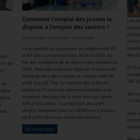
Comment l’emploi des jeunes le
Les ch
dispute à l’emploi des seniors ?
France
précéd
27 janvier 2021
-
Daniel Lamar
-
0 Commentaire
d’insc
bénéfi
La proportion de personnes en emploi entre 60
des no
et 64 ans a progressé entre 2014 et 2020, du
ation
fait des conditions de la réforme des retraites de
uvre de
En Fr
2010. Mais elle reste très faible en France avec
aux
d’empl
moins du tiers des français en emploi entre 60
255 1
et 64 ans (32,7%). Le nombre des actifs en
s de
emploi en France est nettement inférieur à la
anière
Sur l’
moyenne des pays de la zone euro qui atteint
ans le
+1,5%
46% (+13 points). La proportion des actifs
é
devient marginale pour les 65/69 ans à hauteur
nal
Mais s
de 8 à 9% (dont une moitié de retraités).
inscri
emploi
En savoir plus
Plus g