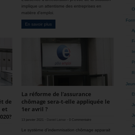
implique un attentisme des entreprises en
O
matière d’emploi.
Form
En savoir plus
A
F
In
P
R
Jeun
La réforme de l’assurance
E
êt de
chômage sera-t-elle appliquée le
J
 et
1er avril ?
J
2020?
13 janvier 2021
-
Daniel Lamar
-
0 Commentaire
J
Le système d’indemnisation chômage apparait