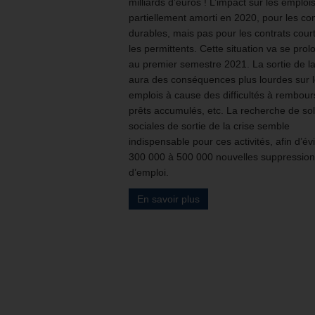
milliards d’euros ! L’impact sur les emploi
partiellement amorti en 2020, pour les con
durables, mais pas pour les contrats court
les permittents. Cette situation va se prol
au premier semestre 2021. La sortie de la
aura des conséquences plus lourdes sur 
emplois à cause des difficultés à rembour
prêts accumulés, etc. La recherche de sol
sociales de sortie de la crise semble
indispensable pour ces activités, afin d’évi
300 000 à 500 000 nouvelles suppressio
d’emploi.
En savoir plus