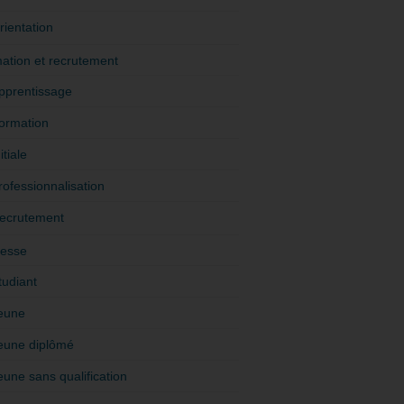
rientation
ation et recrutement
pprentissage
ormation
itiale
rofessionnalisation
ecrutement
esse
tudiant
eune
eune diplômé
eune sans qualification