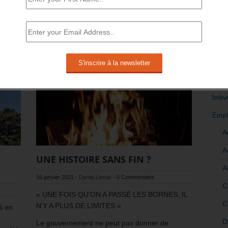
branches professionnelles couverte par cet
Opco.
RÉDI
POLI
En savoir plus
>Décri
CATÉ
brèv
Empl
A
A
à
UNE HISTOIRE SANS FIN ?
A
16 janvier 2021
-
Daniel Lamar
-
0 Commentaire
C
« UNE FOIS QU’ON A PASSÉ LES BORNES, IL
C
N’Y A PLUS DE LIMITES »
% en
1
D
Le gouvernement ne peut pas donner de