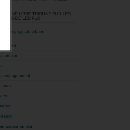
GEZ UNE LIBRE TRIBUNE SUR LES
TIQUES DE L’EMPLOI
re mon projet de tribune
GORIES
es emploi
oi
ccompagnement
cteurs
ides
adres
réation
emandeur emploi