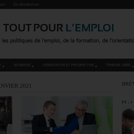
act
Se désabonner
T
JEUNESSE
ORIENTATION ET PROSPECTIVE
TRIBUNE LIBRE
BRÈ
ANVIER 2021
FT : 