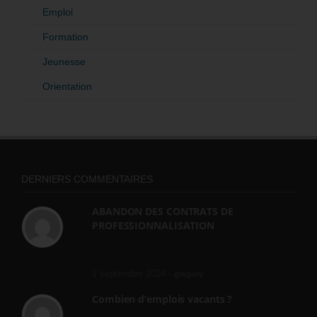
Emploi
Formation
Jeunesse
Orientation
DERNIERS COMMENTAIRES
ABANDON DES CONTRATS DE
PROFESSIONNALISATION
bonjour, ce gouvernant fait vraiment
n'importe quoi, les contrats...
2 septembre 2024 -
gregory
Combien d’emplois vacants ?
[…] [3] Billet – « Combien d’emplois vacants