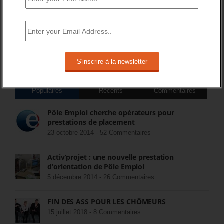
DERNIERS TWEETS
Sorry, no Tweets were found.
COMMENTEZ LES ARTICLES DU BLOG
Populaires
Récents
Commentaires
Pôle Emploi cherche opérateurs pour
prestations de placement
23 octobre 2014 -
52 Commentaires
Activ’projet : une nouvelle prestation
d’orientation de Pôle Emploi
5 décembre 2014 -
26 Commentaires
FIN DES ASS POUR LES CHÔMEURS
15 juillet 2018 -
8 Commentaires