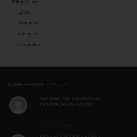
Tribune Libre
Emploi
Formation
Jeunesse
Orientation
DERNIERS COMMENTAIRES
ABANDON DES CONTRATS DE
PROFESSIONNALISATION
bonjour, ce gouvernant fait vraiment
n'importe quoi, les contrats...
2 septembre 2024 -
gregory
Combien d’emplois vacants ?