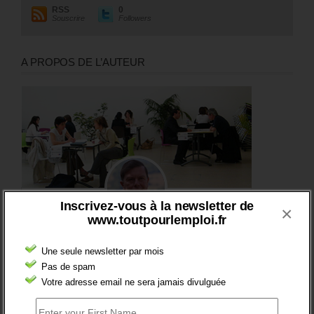
RSS
0
Souscrire
Followers
A PROPOS DE L’AUTEUR
Inscrivez-vous à la newsletter de
×
www.toutpourlemploi.fr
Une seule newsletter par mois
Pas de spam
Votre adresse email ne sera jamais divulguée