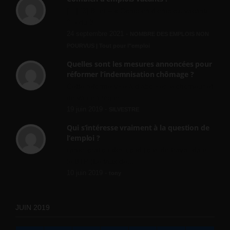
[…] [3] Billet – « Combien d’emplois vacants
? » du 3...
24 septembre 2021 -
NOMBRE DES EMPLOIS NON
POURVUS | Tout pour l"emploi
Quelles sont les mesures annoncées pour
réformer l’indemnisation chômage ?
Cette réforme vise à diaboliser le chômeur et
ne va rien régler....
19 juin 2019 -
SILVESTRE
Qui s’intéresse vraiment à la question de
l’emploi ?
l'amélioration des conditions de travail dans
le BTP (Le taux de...
10 juin 2019 -
tony
JUIN 2019