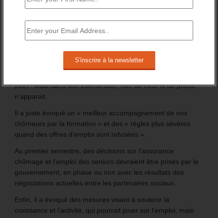
Politique de l’Emploi : les annonces
d’Emmanuel Macron pour 2024
21 janvier 2024
-
Daniel Lamar
-
0 Commentaire
Lors de sa conférence de presse du 16 janvier, le président
de la République a annoncé un « acte II de la réforme du
marché du travail » pour atteindre « le plein-emploi » en
2027. Mais dans son intervention, rien de neuf ni de précis
n’apparait.
Il a juste évoqué un « meilleur accompagnement de nos
chômeurs par la formation » et des « règles plus sévères
quand des offres d’emploi sont refusées ».
Au premier semestre, des décisions sur l’assurance
chômage et l’emploi des seniors devraient être prises par le
gouvernement, en phase ou non avec les résultats des
négociations actuelles entre les partenaires sociaux.
Enfin, il a évoqué des mesures visant à soutenir la
croissance et l’activité, qui pourrait jouer sur l’emploi, mais