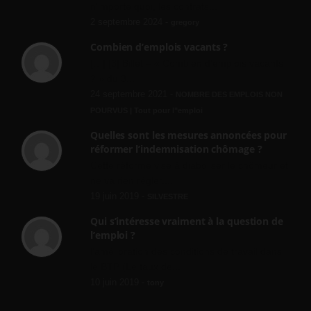
n'importe quoi, les contrats...
2 septembre 2024 -
gregory
Combien d’emplois vacants ?
[…] [3] Billet – « Combien d’emplois vacants
? » du 3...
24 septembre 2021 -
NOMBRE DES EMPLOIS NON
POURVUS | Tout pour l"emploi
Quelles sont les mesures annoncées pour
réformer l’indemnisation chômage ?
Cette réforme vise à diaboliser le chômeur et
ne va rien régler....
19 juin 2019 -
SILVESTRE
Qui s’intéresse vraiment à la question de
l’emploi ?
l'amélioration des conditions de travail dans
le BTP (Le taux de...
10 juin 2019 -
tony