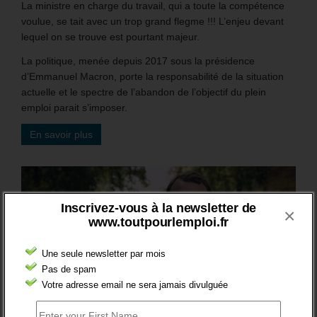
La ministre en charge du travail, qui a toute la compétence
voulue, se tait avec un trop grand flegme !!! L’enjeu devant
lequel on se trouve est pourtant majeur.
La politique, menée depuis 2017 sous la présidence
d’Emmanuel Macron, porte la responsabilité de la situation
actuelle et le spectre de l’abandon de l’objectif du plein
emploi parait s’imposer.
En savoir plus
Inscrivez-vous à la newsletter de
×
www.toutpourlemploi.fr
Une seule newsletter par mois
Pas de spam
Votre adresse email ne sera jamais divulguée