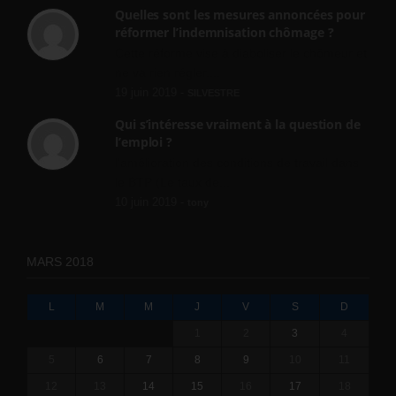
Quelles sont les mesures annoncées pour
réformer l’indemnisation chômage ?
Cette réforme vise à diaboliser le chômeur et
ne va rien régler....
19 juin 2019 -
SILVESTRE
Qui s’intéresse vraiment à la question de
l’emploi ?
l'amélioration des conditions de travail dans
le BTP (Le taux de...
10 juin 2019 -
tony
MARS 2018
L
M
M
J
V
S
D
1
2
3
4
5
6
7
8
9
10
11
12
13
14
15
16
17
18