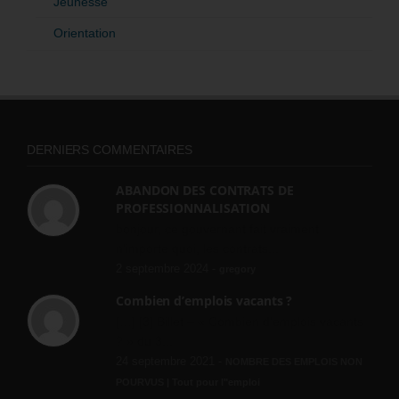
Jeunesse
Orientation
DERNIERS COMMENTAIRES
ABANDON DES CONTRATS DE
PROFESSIONNALISATION
bonjour, ce gouvernant fait vraiment
n'importe quoi, les contrats...
2 septembre 2024 -
gregory
Combien d’emplois vacants ?
[…] [3] Billet – « Combien d’emplois vacants
? » du 3...
24 septembre 2021 -
NOMBRE DES EMPLOIS NON
POURVUS | Tout pour l"emploi