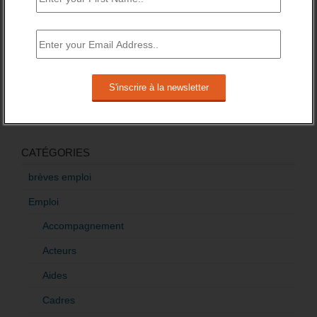
Baisse des financements des missions locales
attendue pour 2016.
3 novembre 2015 -
3 Commentaires
RÉDIGEZ UNE LIBRE TRIBUNE SUR LES POLITIQUES
DE L’EMPLOI
>Décrire mon projet de tribune
CATÉGORIES
brèves emploi
Emploi
Accompagnement
Acteurs
Aides
Cadres