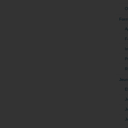
O
Form
A
F
In
P
R
Jeun
E
J
J
J