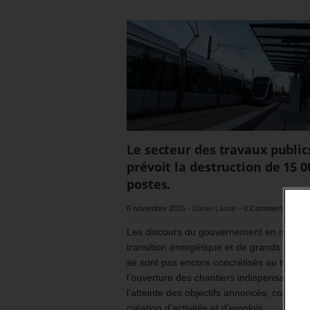
Le secteur des travaux public
prévoit la destruction de 15 0
postes.
6 novembre 2015
-
Daniel Lamar
-
0 Commentaire
Les discours du gouvernement en matièr
transition énergétique et de grands trava
se sont pas encore concrétisés au traver
l’ouverture des chantiers indispensables 
l’atteinte des objectifs annoncés, concern
création d’activités et d’emplois.