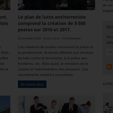
de rec
augmen
ant,
Le plan de lutte antiterroriste
lois
comprend la création de 8 500
RE
postes sur 2016 et 2017.
Rece
18 novembre 2015
-
Daniel Lamar
-
0 Commentaire
déba
s
Les créations de postes concernent la police et
 Mais,
la gendarmerie, ils seront affectés aux services
velles
de lutte contre le terrorisme, à la police aux
iel
frontières, etc. Mais aussi, le ministère de la
ité et
Justice et l’administration des douanes. Ces
recrutements restent à concrétiser.
A PR
En savoir plus