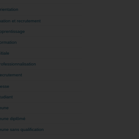
rientation
ation et recrutement
pprentissage
ormation
itiale
rofessionnalisation
ecrutement
esse
tudiant
eune
eune diplômé
eune sans qualification