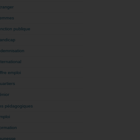
tranger
emmes
onction publique
andicap
ndemnisation
nternational
ffre emploi
uartiers
énior
es pédagogiques
mploi
ormation
eunesse