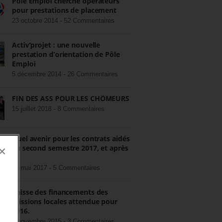
Pôle Emploi cherche opérateurs
pour prestations de placement
23 octobre 2014 -
52 Commentaires
Activ’projet : une nouvelle
prestation d’orientation de Pôle
Emploi
5 décembre 2014 -
26 Commentaires
FIN DES ASS POUR LES CHÔMEURS
15 juillet 2018 -
8 Commentaires
Quel avenir pour les contrats aidés
au second semestre 2017, et après
×
?
22 mai 2017 -
5 Commentaires
Baisse des financements des
missions locales attendue pour
2016.
3 novembre 2015 -
3 Commentaires