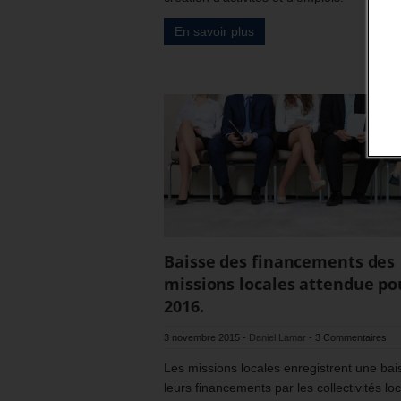
En savoir plus
Baisse des financements des
missions locales attendue po
2016.
3 novembre 2015
-
Daniel Lamar
-
3 Commentaires
Les missions locales enregistrent une bai
leurs financements par les collectivités lo