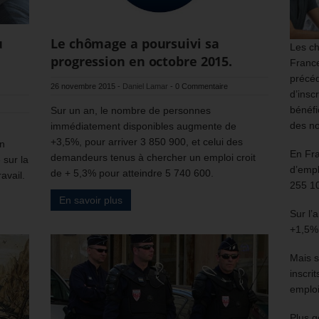
u
Le chômage a poursuivi sa
Les ch
progression en octobre 2015.
France
précéd
26 novembre 2015
-
Daniel Lamar
-
0 Commentaire
d’insc
bénéfi
Sur un an, le nombre de personnes
des no
immédiatement disponibles augmente de
+3,5%, pour arriver 3 850 900, et celui des
Un
En Fr
demandeurs tenus à chercher un emploi croit
 sur la
d’empl
de + 5,3% pour atteindre 5 740 600.
avail.
255 1
En savoir plus
Sur l’
+1,5%
Mais s
inscri
emploi
Plus g