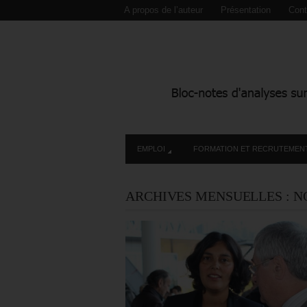
A propos de l’auteur
Présentation
Cont
EMPLOI
FORMATION ET RECRUTEMEN
ARCHIVES MENSUELLES :
N