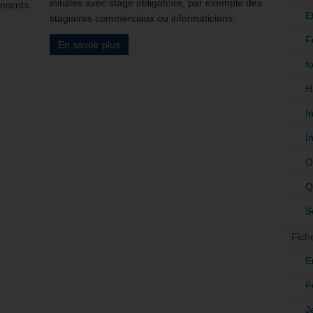
initiales avec stage obligatoire, par exemple des
nscrits
E
stagiaires commerciaux ou informaticiens.
F
En savoir plus
f
H
I
I
O
Q
S
Fich
E
F
J