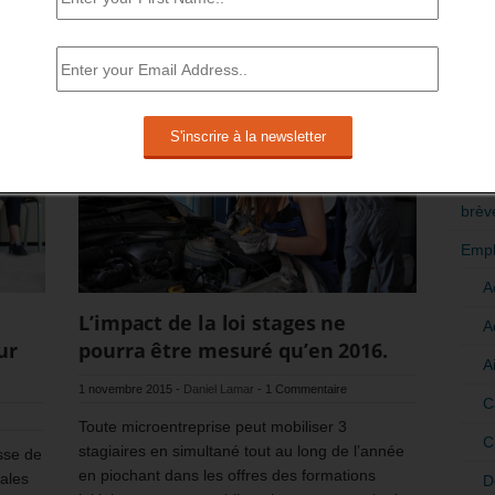
devrait pas diminuer en 2016.
RÉDI
En savoir plus
POLI
>Décri
CATÉ
brèv
Empl
A
L’impact de la loi stages ne
A
ur
pourra être mesuré qu’en 2016.
A
1 novembre 2015
-
Daniel Lamar
-
1 Commentaire
C
Toute microentreprise peut mobiliser 3
C
stagiaires en simultané tout au long de l’année
sse de
en piochant dans les offres des formations
cales
D