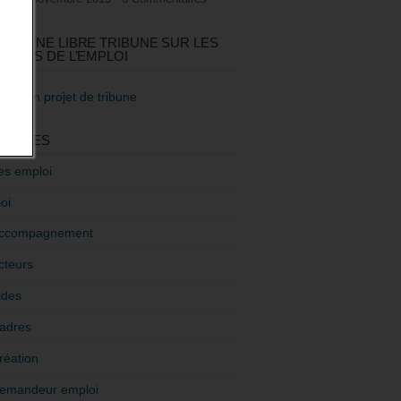
GEZ UNE LIBRE TRIBUNE SUR LES
TIQUES DE L’EMPLOI
re mon projet de tribune
GORIES
es emploi
oi
ccompagnement
cteurs
ides
adres
réation
emandeur emploi