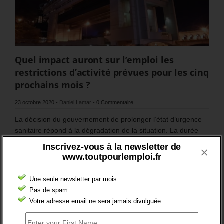
Quel impact auront sur l’emploi les
restrictions d’activité prévues pour les cinq
prochains mois ?
23 octobre 2020
-
Daniel Lamar
-
0 Commentaire
La décision du gouvernement de prolonger l’état d’urgence
sanitaire répond à la dégradation de la situation. La durée
annoncée est longue de 5 mois (novembre à fin mars), mais
Inscrivez-vous à la newsletter de
×
elle correspond à une réponse minimale aux estimations des
www.toutpourlemploi.fr
autorités sanitaires.
L’impact économique va être très important (récession). La
Une seule newsletter par mois
situation du marché du travail va rester globalement
Pas de spam
impactée. Les secteurs de la restauration, de l’hôtellerie, de
Votre adresse email ne sera jamais divulguée
la culture, de l’évènementiel et du sport, plus les secteurs
connexes, resteront les premiers concernés.