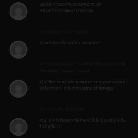
ABANDON DES CONTRATS DE
PROFESSIONNALISATION
bonjour, ce gouvernant fait vraiment
n'importe quoi, les contrats...
2 septembre 2024 -
gregory
Combien d’emplois vacants ?
[…] [3] Billet – « Combien d’emplois vacants
? » du 3...
24 septembre 2021 -
NOMBRE DES EMPLOIS NON
POURVUS | Tout pour l"emploi
Quelles sont les mesures annoncées pour
réformer l’indemnisation chômage ?
Cette réforme vise à diaboliser le chômeur et
ne va rien régler....
19 juin 2019 -
SILVESTRE
Qui s’intéresse vraiment à la question de
l’emploi ?
l'amélioration des conditions de travail dans