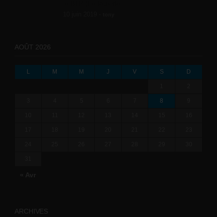
le BTP (Le taux de...
10 juin 2019 -
tony
AOÛT 2026
L
M
M
J
V
S
D
1
2
3
4
5
6
7
8
9
10
11
12
13
14
15
16
17
18
19
20
21
22
23
24
25
26
27
28
29
30
31
« Avr
ARCHIVES