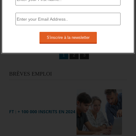
La mise en suspens, ou au ralenti, des activités des
entreprises, engagée depuis mars, ne peut se prolonger
sans conséquences comme faillite ou réduction des effectifs
par diverses voies.
En savoir plus
1
2
3
BRÈVES EMPLOI
FT : + 100 000 INSCRITS EN 2024