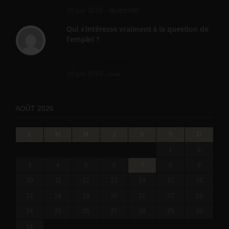
19 juin 2019 -
SILVESTRE
Qui s’intéresse vraiment à la question de
l’emploi ?
l'amélioration des conditions de travail dans
le BTP (Le taux de...
10 juin 2019 -
tony
AOÛT 2026
L
M
M
J
V
S
D
1
2
3
4
5
6
7
8
9
10
11
12
13
14
15
16
17
18
19
20
21
22
23
24
25
26
27
28
29
30
31