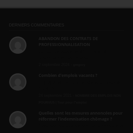
DERNIERS COMMENTAIRES
ABANDON DES CONTRATS DE
PROFESSIONNALISATION
bonjour, ce gouvernant fait vraiment
n'importe quoi, les contrats...
2 septembre 2024 -
gregory
Combien d’emplois vacants ?
[…] [3] Billet – « Combien d’emplois vacants
? » du 3...
24 septembre 2021 -
NOMBRE DES EMPLOIS NON
POURVUS | Tout pour l"emploi
Quelles sont les mesures annoncées pour
réformer l’indemnisation chômage ?
Cette réforme vise à diaboliser le chômeur et
ne va rien régler....