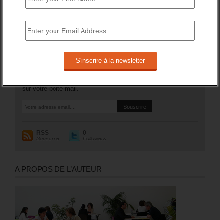
Plus généralement, le nombre des inscrits tenus de
rechercher un emploi (A, B ou C) aura augmenté de 97 200
sur un an (soit +1,8%).
RESTEZ EN CONTACT
Recevez le meilleur de l'information et des débats sur l'emploi
sur votre boite mail.
RSS
0
Souscrire
Followers
A PROPOS DE L’AUTEUR