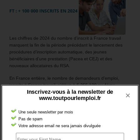
FT : + 100 000 INSCRITS EN 2024
Les chiffres de 2024 du nombre d’inscrit à France travail
marquent la fin de la période précédant le lancement des
procédures d’inscription automatique, des jeunes
bénéficiaires d’une prestation (Pacea et CEJ) et des
nouveaux allocataires du RSA.
En France entière, le nombre de demandeurs d’emploi,
inscrits à France travail, s’élève à 6 255 100 au 4ème
Inscrivez-vous à la newsletter de
trimestre 2024.
×
www.toutpourlemploi.fr
Sur l’année 2024, il a globalement augmenté de +1,5%.
Une seule newsletter par mois
Mais surtout, en catégorie A, le nombre des inscrits (sans
Pas de spam
emploi et tenus de rechercher un emploi) a augmenté de
Votre adresse email ne sera jamais divulguée
106 200 (soit +3,5%).