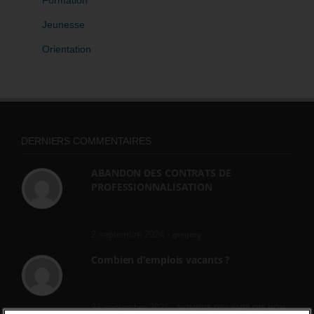
Jeunesse
Orientation
DERNIERS COMMENTAIRES
ABANDON DES CONTRATS DE
PROFESSIONNALISATION
bonjour, ce gouvernant fait vraiment
n'importe quoi, les contrats...
2 septembre 2024 -
gregory
Combien d’emplois vacants ?
[…] [3] Billet – « Combien d’emplois vacants
? » du 3...
24 septembre 2021 -
NOMBRE DES EMPLOIS NON