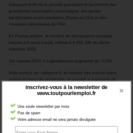
marquent la fin de la période précédant le lancement des
procédures d’inscription automatique, des jeunes
bénéficiaires d’une prestation (Pacea et CEJ) et des
nouveaux allocataires du RSA.
En France entière, le nombre de demandeurs d’emploi,
inscrits à France travail, s’élève à 6 255 100 au 4ème
trimestre 2024.
Sur l’année 2024, il a globalement augmenté de +1,5%.
Mais surtout, en catégorie A, le nombre des inscrits (sans
emploi et tenus de rechercher un emploi) a augmenté de
106 200 (soit +3,5%).
Inscrivez-vous à la newsletter de
×
www.toutpourlemploi.fr
Plus généralement, le nombre des inscrits tenus de
rechercher un emploi (A, B ou C) aura augmenté de 97 200
Une seule newsletter par mois
sur un an (soit +1,8%).
Pas de spam
Votre adresse email ne sera jamais divulguée
RESTEZ EN CONTACT