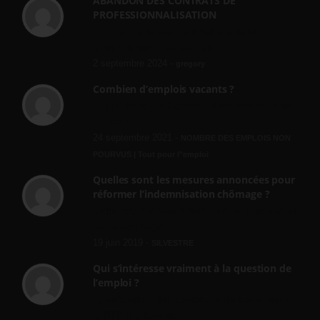
ABANDON DES CONTRATS DE
PROFESSIONNALISATION
bonjour, ce gouvernant fait vraiment
n'importe quoi, les contrats...
2 septembre 2024 -
gregory
Combien d’emplois vacants ?
[…] [3] Billet – « Combien d’emplois vacants
? » du 3...
24 septembre 2021 -
NOMBRE DES EMPLOIS NON
POURVUS | Tout pour l"emploi
Quelles sont les mesures annoncées pour
réformer l’indemnisation chômage ?
Cette réforme vise à diaboliser le chômeur et
ne va rien régler....
19 juin 2019 -
SILVESTRE
Qui s’intéresse vraiment à la question de
l’emploi ?
l'amélioration des conditions de travail dans
le BTP (Le taux de...