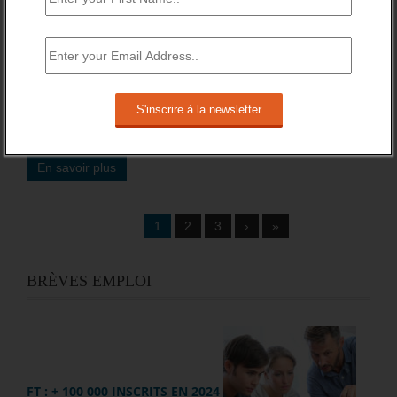
Conseil d’administration de l’Unédic du 27 juin 2024, « à la
majorité des suffrages exprimés ».
Cette revalorisation entrera en vigueur le 1er juillet 2024 ,
selon les dispositions en vigueur.
2,05 millions d’allocataires de l’Assurance chômage verront
leur allocation revalorisée sur les 2,3 millions. La dépense
est estimée à 357 millions d’euros pour 2024 et 2025.
En savoir plus
1
2
3
›
»
BRÈVES EMPLOI
FT : + 100 000 INSCRITS EN 2024