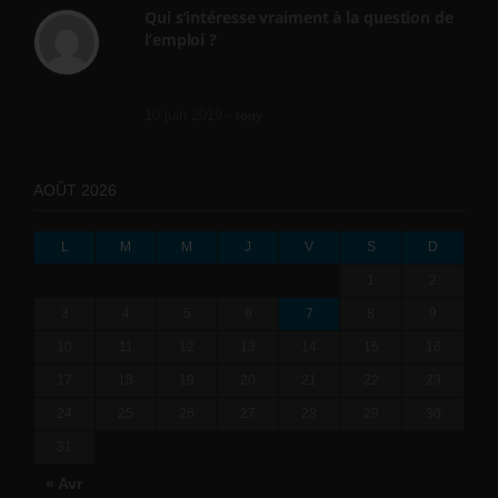
Qui s’intéresse vraiment à la question de
l’emploi ?
l'amélioration des conditions de travail dans
le BTP (Le taux de...
10 juin 2019 -
tony
AOÛT 2026
L
M
M
J
V
S
D
1
2
3
4
5
6
7
8
9
10
11
12
13
14
15
16
17
18
19
20
21
22
23
24
25
26
27
28
29
30
31
« Avr