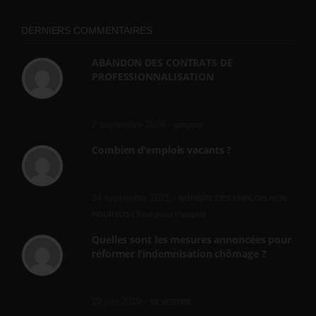
DERNIERS COMMENTAIRES
ABANDON DES CONTRATS DE
PROFESSIONNALISATION
bonjour, ce gouvernant fait vraiment
n'importe quoi, les contrats...
2 septembre 2024 -
gregory
Combien d’emplois vacants ?
[…] [3] Billet – « Combien d’emplois vacants
? » du 3...
24 septembre 2021 -
NOMBRE DES EMPLOIS NON
POURVUS | Tout pour l"emploi
Quelles sont les mesures annoncées pour
réformer l’indemnisation chômage ?
Cette réforme vise à diaboliser le chômeur et
ne va rien régler....
19 juin 2019 -
SILVESTRE