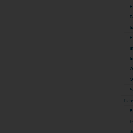
E
.
F
f
H
I
I
O
Q
S
Fich
E
F
J