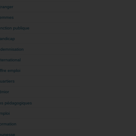
tranger
emmes
onction publique
andicap
ndemnisation
nternational
ffre emploi
uartiers
énior
es pédagogiques
mploi
ormation
eunesse