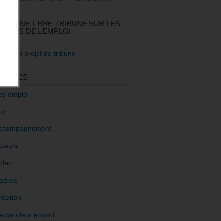
GEZ UNE LIBRE TRIBUNE SUR LES
TIQUES DE L’EMPLOI
re mon projet de tribune
GORIES
es emploi
oi
ccompagnement
cteurs
ides
adres
réation
emandeur emploi