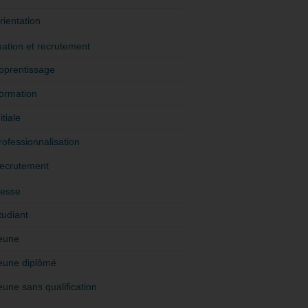
rientation
ation et recrutement
pprentissage
ormation
itiale
rofessionnalisation
ecrutement
esse
tudiant
eune
eune diplômé
eune sans qualification