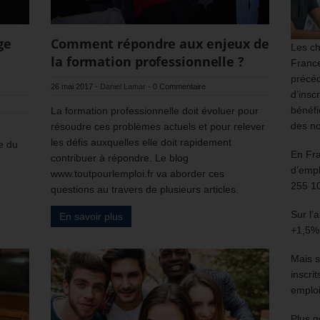
ge
Comment répondre aux enjeux de
Les ch
la formation professionnelle ?
France
précéd
26 mai 2017
-
Daniel Lamar
-
0 Commentaire
d’insc
bénéfi
La formation professionnelle doit évoluer pour
des no
résoudre ces problèmes actuels et pour relever
les défis auxquelles elle doit rapidement
e du
En Fr
contribuer à répondre. Le blog
d’empl
www.toutpourlemploi.fr va aborder ces
255 1
questions au travers de plusieurs articles.
Sur l’
En savoir plus
+1,5%
Mais s
inscri
emploi
Plus g