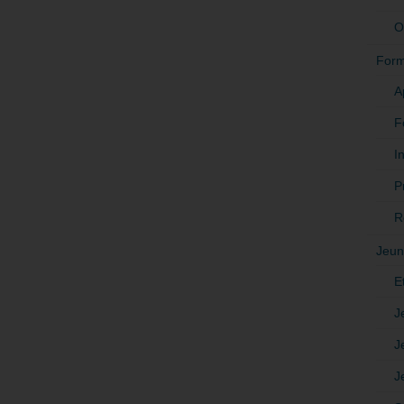
O
Form
A
F
In
P
R
Jeun
E
J
J
J