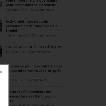
Pôle Emploi cherche opérateurs
pour prestations de placement
23 octobre 2014 -
52 Commentaires
Activ’projet : une nouvelle
prestation d’orientation de Pôle
Emploi
5 décembre 2014 -
26 Commentaires
FIN DES ASS POUR LES CHÔMEURS
15 juillet 2018 -
8 Commentaires
Quel avenir pour les contrats aidés
au second semestre 2017, et après
×
?
22 mai 2017 -
5 Commentaires
Baisse des financements des
missions locales attendue pour
2016.
3 novembre 2015 -
3 Commentaires