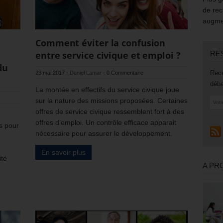
de rec
augmen
Comment éviter la confusion
RE
entre service civique et emploi ?
du
Rece
23 mai 2017
-
Daniel Lamar
-
0 Commentaire
déba
La montée en effectifs du service civique joue
sur la nature des missions proposées. Certaines
offres de service civique ressemblent fort à des
offres d’emploi. Un contrôle efficace apparait
s pour
nécessaire pour assurer le développement.
En savoir plus
ité
A PR