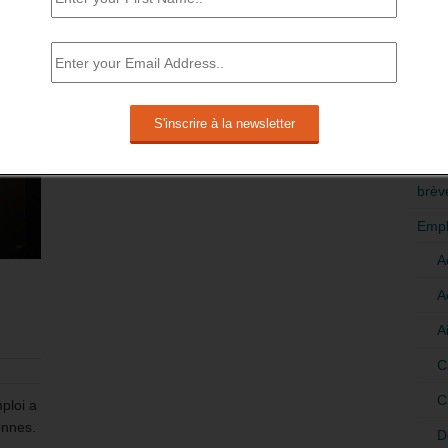
En savoir plus
RÉDI
POLI
>Décri
CATÉ
brèv
Empl
A
A
A
C
C
ploi a
onnes.
D