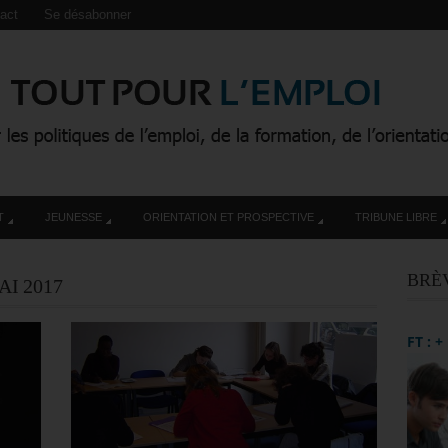
act
Se désabonner
T
JEUNESSE
ORIENTATION ET PROSPECTIVE
TRIBUNE LIBRE
BRÈ
AI 2017
FT : 