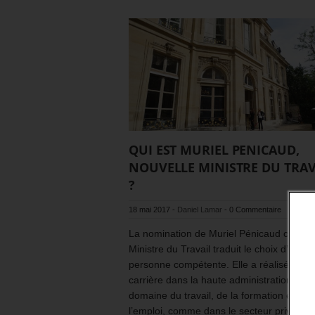
QUI EST MURIEL PENICAUD,
NOUVELLE MINISTRE DU TRAV
?
18 mai 2017
-
Daniel Lamar
-
0 Commentaire
La nomination de Muriel Pénicaud comm
Ministre du Travail traduit le choix d’une
personne compétente. Elle a réalisé une
carrière dans la haute administration, dan
domaine du travail, de la formation et de
l’emploi, comme dans le secteur privé en 