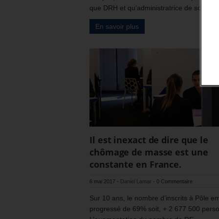
que DRH et qu’administratrice de société.
En savoir plus
Il est inexact de dire que le
chômage de masse est une
constante en France.
6 mai 2017
-
Daniel Lamar
-
0 Commentaire
Sur 10 ans, le nombre d’inscrits à Pôle em
progressé de 69% soit, + 2 677 500 pers