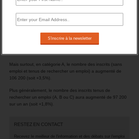
bénéficiaires d’une prestation (Pacea et CEJ) et des
nouveaux allocataires du RSA.
En France entière, le nombre de demandeurs d’emploi,
inscrits à France travail, s’élève à 6 255 100 au 4ème
trimestre 2024.
Sur l’année 2024, il a globalement augmenté de +1,5%.
Mais surtout, en catégorie A, le nombre des inscrits (sans
emploi et tenus de rechercher un emploi) a augmenté de
106 200 (soit +3,5%).
Plus généralement, le nombre des inscrits tenus de
rechercher un emploi (A, B ou C) aura augmenté de 97 200
sur un an (soit +1,8%).
RESTEZ EN CONTACT
Recevez le meilleur de l'information et des débats sur l'emploi