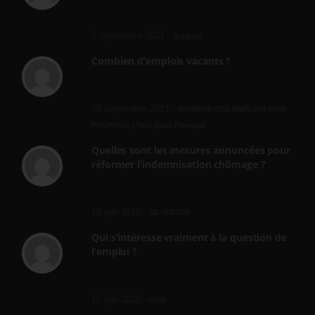
bonjour, ce gouvernant fait vraiment
n'importe quoi, les contrats...
2 septembre 2024 -
gregory
Combien d’emplois vacants ?
[…] [3] Billet – « Combien d’emplois vacants
? » du 3...
24 septembre 2021 -
NOMBRE DES EMPLOIS NON
POURVUS | Tout pour l"emploi
Quelles sont les mesures annoncées pour
réformer l’indemnisation chômage ?
Cette réforme vise à diaboliser le chômeur et
ne va rien régler....
19 juin 2019 -
SILVESTRE
Qui s’intéresse vraiment à la question de
l’emploi ?
l'amélioration des conditions de travail dans
le BTP (Le taux de...
10 juin 2019 -
tony