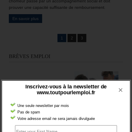
chômeur passe par un accompagnement social et doit
prouver une capacité suffisante de remboursement.
En savoir plus
1
2
3
BRÈVES EMPLOI
Inscrivez-vous à la newsletter de
×
www.toutpourlemploi.fr
FT : + 100 000 INSCRITS EN 2024
Une seule newsletter par mois
Pas de spam
Votre adresse email ne sera jamais divulguée
Les chiffres de 2024 du nombre d’inscrit à France travail
marquent la fin de la période précédant le lancement des
procédures d’inscription automatique, des jeunes