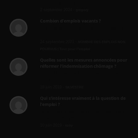
n'importe quoi, les contrats...
2 septembre 2024 -
gregory
Combien d’emplois vacants ?
[…] [3] Billet – « Combien d’emplois vacants
? » du 3...
24 septembre 2021 -
NOMBRE DES EMPLOIS NON
POURVUS | Tout pour l"emploi
Quelles sont les mesures annoncées pour
réformer l’indemnisation chômage ?
Cette réforme vise à diaboliser le chômeur et
ne va rien régler....
19 juin 2019 -
SILVESTRE
Qui s’intéresse vraiment à la question de
l’emploi ?
l'amélioration des conditions de travail dans
le BTP (Le taux de...
10 juin 2019 -
tony