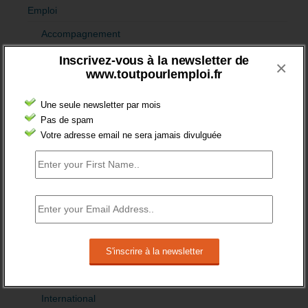
Emploi
Accompagnement
Acteurs
Inscrivez-vous à la newsletter de
×
www.toutpourlemploi.fr
Aides
Une seule newsletter par mois
Cadres
Pas de spam
Création
Votre adresse email ne sera jamais divulguée
Demandeur emploi
Etranger
Femmes
fonction publique
Handicap
Indemnisation
International