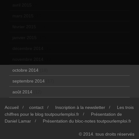
avril 2015
(8)
mars 2015
(10)
février 2015
(11)
janvier 2015
(12)
décembre 2014
(10)
novembre 2014
(13)
octobre 2014
(18)
septembre 2014
(17)
août 2014
(12)
Accueil
contact
Inscription à la newsletter
Les trois
chiffres pour le blog toutpourlemploi.fr
Présentation de
Daniel Lamar
Présentation du bloc-notes toutpourlemploi.fr
© 2014. tous droits réservés