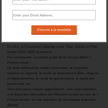
La création de « France Travail » devrait
être engagée dès cet été.
6 juin 2022
-
Daniel Lamar
-
0 Commentaire
La création de « France travail » est annoncé pour l’été
2022.
En effet, la Convention tripartite entre l’État, Unédic et Pôle
emploi 2019-2022 se termine.
Par conséquent, un simple projet de loi devrait définir «
France travail ».
Ce texte définirait les entités fusionnées, le caractère
national ou régional, le mode de financement (État, Régions
et Départements), le mode de gouvernance, le statut des
personnels, etc.
Trois principaux risques apparaissent : une régionalisation,
une disparition absorption des Missions locales au sein de «
France travail » et une réduction de l’enveloppe financière
globale.