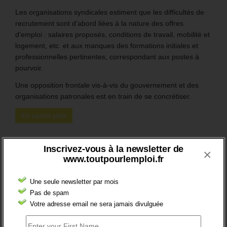
Les organisations syndicales estiment que les difficultés de
recrutement sont d’abord liées à la nature des offres
d’emploi : salaires proposés, conditions de travail, mobilité et
logement, etc. et aux manques des formations initiales et
professionnelles pertinentes, correspondant aux postes à
pourvoir.
Une opposition frontale vis-à-vis du gouvernement et des
organisations patronales est en train de se concrétiser.
En savoir plus
Inscrivez-vous à la newsletter de
×
www.toutpourlemploi.fr
Une seule newsletter par mois
Pas de spam
Votre adresse email ne sera jamais divulguée