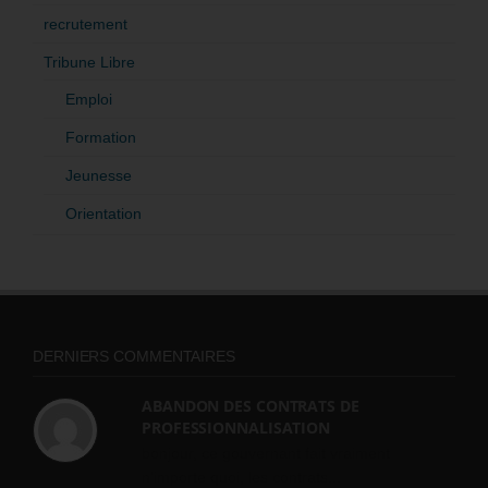
recrutement
Tribune Libre
Emploi
Formation
Jeunesse
Orientation
DERNIERS COMMENTAIRES
ABANDON DES CONTRATS DE
PROFESSIONNALISATION
bonjour, ce gouvernant fait vraiment
n'importe quoi, les contrats...