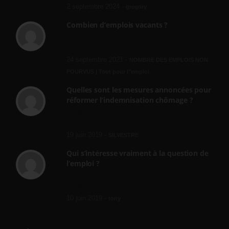
2 septembre 2024 -
gregory
Combien d’emplois vacants ?
[…] [3] Billet – « Combien d’emplois vacants
? » du 3...
24 septembre 2021 -
NOMBRE DES EMPLOIS NON
POURVUS | Tout pour l"emploi
Quelles sont les mesures annoncées pour
réformer l’indemnisation chômage ?
Cette réforme vise à diaboliser le chômeur et
ne va rien régler....
19 juin 2019 -
SILVESTRE
Qui s’intéresse vraiment à la question de
l’emploi ?
l'amélioration des conditions de travail dans
le BTP (Le taux de...
10 juin 2019 -
tony