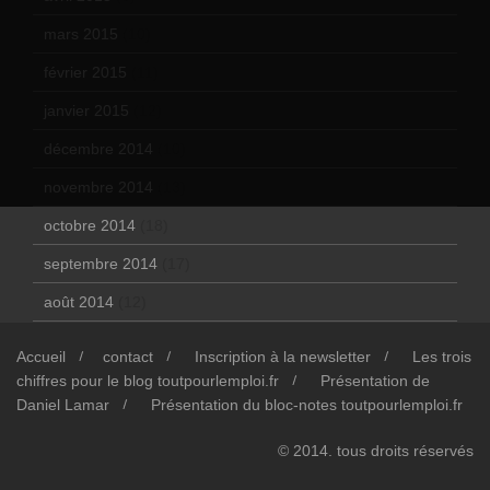
mars 2015
(10)
février 2015
(11)
janvier 2015
(12)
décembre 2014
(10)
novembre 2014
(13)
octobre 2014
(18)
septembre 2014
(17)
août 2014
(12)
Accueil
contact
Inscription à la newsletter
Les trois
chiffres pour le blog toutpourlemploi.fr
Présentation de
Daniel Lamar
Présentation du bloc-notes toutpourlemploi.fr
© 2014. tous droits réservés