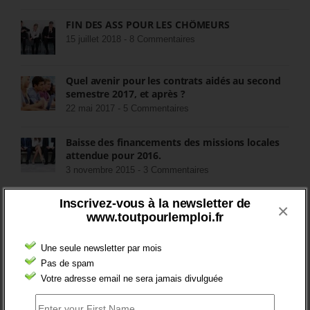
FIN DES ASS POUR LES CHÔMEURS
15 juillet 2018 -
8 Commentaires
Quel avenir pour les contrats aidés au second
semestre 2017, et après ?
22 mai 2017 -
5 Commentaires
Baisse des financements des missions locales
attendue pour 2016.
3 novembre 2015 -
3 Commentaires
Inscrivez-vous à la newsletter de
RÉDIGEZ UNE LIBRE TRIBUNE SUR LES POLITIQUES
×
DE L’EMPLOI
www.toutpourlemploi.fr
>Décrire mon projet de tribune
Une seule newsletter par mois
Pas de spam
CATÉGORIES
Votre adresse email ne sera jamais divulguée
brèves emploi