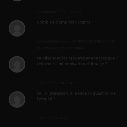
n'importe quoi, les contrats...
2 septembre 2024 -
gregory
Combien d’emplois vacants ?
[…] [3] Billet – « Combien d’emplois vacants
? » du 3...
24 septembre 2021 -
NOMBRE DES EMPLOIS NON
POURVUS | Tout pour l"emploi
Quelles sont les mesures annoncées pour
réformer l’indemnisation chômage ?
Cette réforme vise à diaboliser le chômeur et
ne va rien régler....
19 juin 2019 -
SILVESTRE
Qui s’intéresse vraiment à la question de
l’emploi ?
l'amélioration des conditions de travail dans
le BTP (Le taux de...
10 juin 2019 -
tony