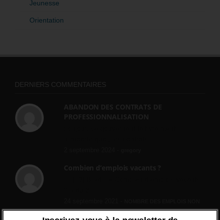
Jeunesse
Orientation
DERNIERS COMMENTAIRES
ABANDON DES CONTRATS DE
PROFESSIONNALISATION
bonjour, ce gouvernant fait vraiment
n'importe quoi, les contrats...
2 septembre 2024 -
gregory
Combien d’emplois vacants ?
[…] [3] Billet – « Combien d’emplois vacants
? » du 3...
24 septembre 2021 -
NOMBRE DES EMPLOIS NON
POURVUS | Tout pour l"emploi