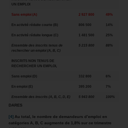
UN EMPLOI
Sans emploi (A)
2 927 800
49%
En activité réduite courte (B)
806 500
14%
En activité réduite longue (C)
1 481 500
25%
Ensemble des inscrits tenus de
5 215 800
88%
rechercher un emploi (A, B, C)
INSCRITS NON TENUS DE
RECHERCHER UN EMPLOI,
Sans emploi (D)
332 800
6%
En emploi (E)
395 200
7%
Ensemble des inscrits (A, B, C, D, E)
5 943 800
100%
DARES
[4]
Au total, le nombre de demandeurs d’emploi en
catégories A, B, C augmente de 1,8% sur ce trimestre