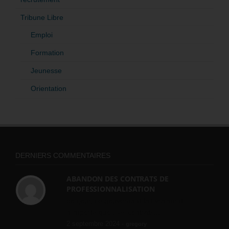
Tribune Libre
Emploi
Formation
Jeunesse
Orientation
DERNIERS COMMENTAIRES
ABANDON DES CONTRATS DE
PROFESSIONNALISATION
bonjour, ce gouvernant fait vraiment
n'importe quoi, les contrats...
2 septembre 2024 -
gregory