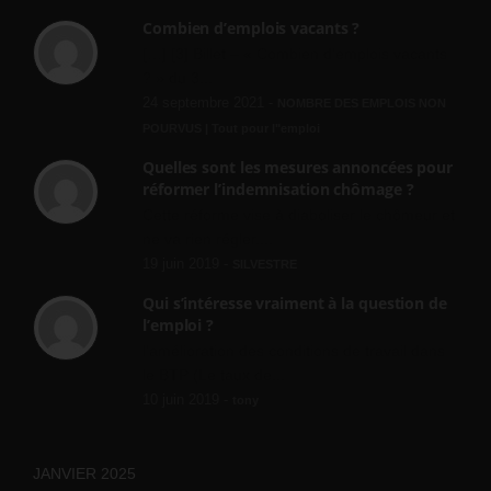
Combien d’emplois vacants ?
[…] [3] Billet – « Combien d’emplois vacants
? » du 3...
24 septembre 2021 -
NOMBRE DES EMPLOIS NON
POURVUS | Tout pour l"emploi
Quelles sont les mesures annoncées pour
réformer l’indemnisation chômage ?
Cette réforme vise à diaboliser le chômeur et
ne va rien régler....
19 juin 2019 -
SILVESTRE
Qui s’intéresse vraiment à la question de
l’emploi ?
l'amélioration des conditions de travail dans
le BTP (Le taux de...
10 juin 2019 -
tony
JANVIER 2025