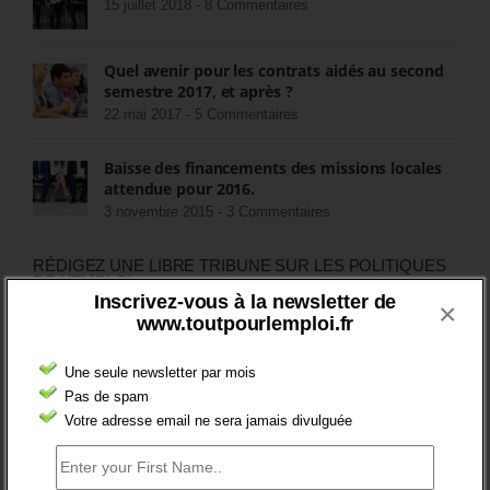
15 juillet 2018 -
8 Commentaires
Quel avenir pour les contrats aidés au second
semestre 2017, et après ?
22 mai 2017 -
5 Commentaires
Baisse des financements des missions locales
attendue pour 2016.
3 novembre 2015 -
3 Commentaires
RÉDIGEZ UNE LIBRE TRIBUNE SUR LES POLITIQUES
DE L’EMPLOI
Inscrivez-vous à la newsletter de
×
www.toutpourlemploi.fr
>Décrire mon projet de tribune
Une seule newsletter par mois
CATÉGORIES
Pas de spam
Votre adresse email ne sera jamais divulguée
brèves emploi
Emploi