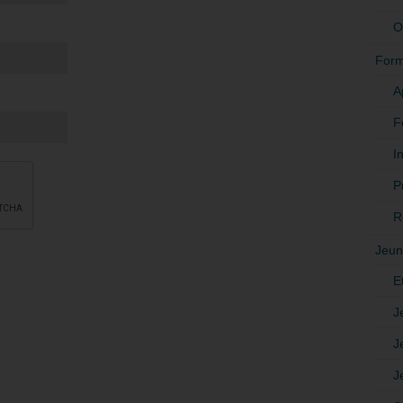
O
Form
A
F
In
P
R
Jeun
E
J
J
J