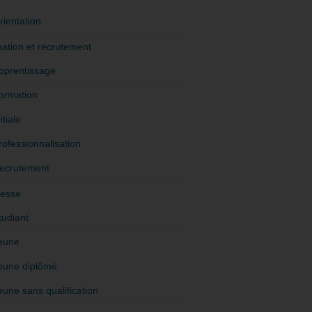
rientation
ation et recrutement
pprentissage
ormation
itiale
rofessionnalisation
ecrutement
esse
tudiant
eune
eune diplômé
eune sans qualification