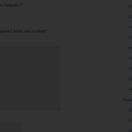
 civiques ?”
E
F
f
equired fields are marked
*
H
I
I
O
Q
S
Fich
E
F
J