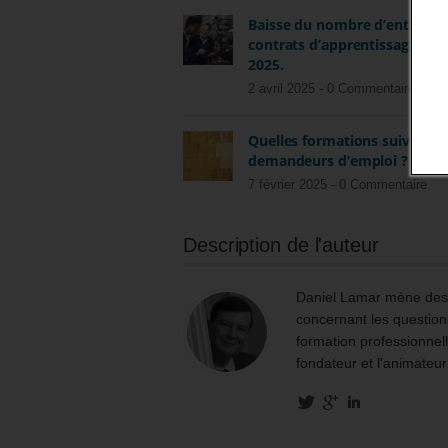
Baisse du nombre d’entrées 
contrats d’apprentissage en j
2025.
2 avril 2025 -
0 Commentaire
Quelles formations suivent l
demandeurs d’emploi ?
7 février 2025 -
0 Commentaire
Description de l'auteur
Daniel Lamar mène des m
concernant les questions
formation professionnell
fondateur et l'animateur