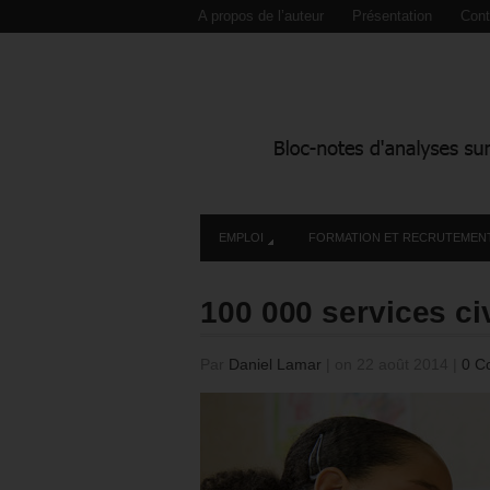
A propos de l’auteur
Présentation
Cont
EMPLOI
FORMATION ET RECRUTEMEN
100 000 services ci
Par
Daniel Lamar
|
on 22 août 2014
|
0 C