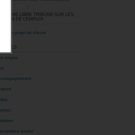
GEZ UNE LIBRE TRIBUNE SUR LES
TIQUES DE L’EMPLOI
re mon projet de tribune
GORIES
es emploi
oi
ccompagnement
cteurs
ides
adres
réation
emandeur emploi