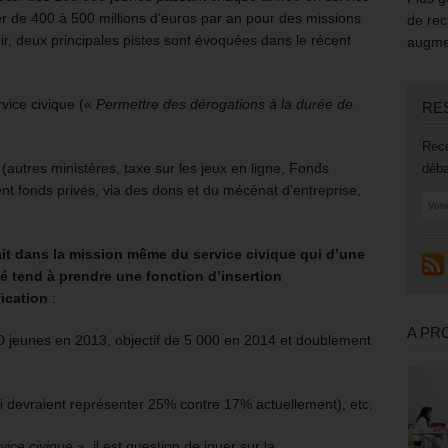
oser de 400 à 500 millions d’euros par an pour des missions
de rec
r, deux principales pistes sont évoquées dans le récent
augmen
rvice civique («
Permettre des dérogations à la durée de
RE
Rece
 (autres ministères, taxe sur les jeux en ligne, Fonds
déba
t fonds privés, via des dons et du mécénat d’entreprise,
ait dans la mission même du service civique qui d’une
ité tend à prendre une fonction d’insertion
fication
:
A PR
0 jeunes en 2013, objectif de 5 000 en 2014 et doublement
qui devraient représenter 25% contre 17% actuellement), etc.
vice civique
», il est question de jouer sur la