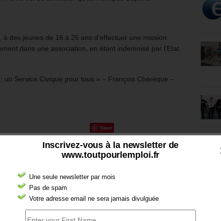
, à des jeunes de 16 à 25 ans d’effectuer une mission
lement dans une association, en étant indemnisé par l’Etat
é : un Service Civique pour tous » – François Chérèque –
Save
Inscrivez-vous à la newsletter de
www.toutpourlemploi.fr
Une seule newsletter par mois
Pas de spam
Votre adresse email ne sera jamais divulguée