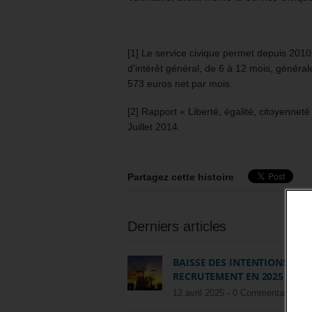
[1] Le service civique permet depuis 2010
d’intérêt général, de 6 à 12 mois, généra
573 euros net par mois.
[2] Rapport « Liberté, égalité, citoyennet
Juillet 2014.
Partagez cette histoire
Derniers articles
BAISSE DES INTENTIONS DE
RECRUTEMENT EN 2025
12 avril 2025 -
0 Commentaire