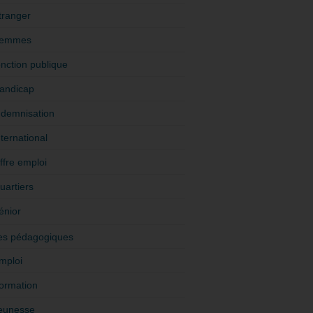
tranger
emmes
onction publique
andicap
ndemnisation
nternational
ffre emploi
uartiers
énior
es pédagogiques
mploi
ormation
eunesse