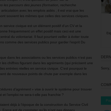
s les parcours des jeunes (formation, recherche
rticulation avec les emplois aidés ; il est vrai que les
 sont souvent les mêmes que celles des services civiques.
n service civique est un élément positif d’un CV et la
onne fréquemment un effet positif mais ceci est une
tral du volontariat. Il faut pourtant veiller à éviter toute
ions comme des services publics pour garder l’esprit Du
DERN
ivique dans les associations ou les services publics n’est pas
uer les chiffres figurant dans les agréments (qui précisent une
Sorry,
des entrées réelles en service civique. C’est pourquoi le
ent de nouveaux points de chute par exemple dans les
COMM
rocédures d’agrément »
vise à ouvrir le système pour trouver
t et l’emploi ne sera-t-elle pas franchie ?
Pop
aient déjà à l’époque de la construction du Service Civil
 Force est de constater qu’ils n’ont pas disparu.