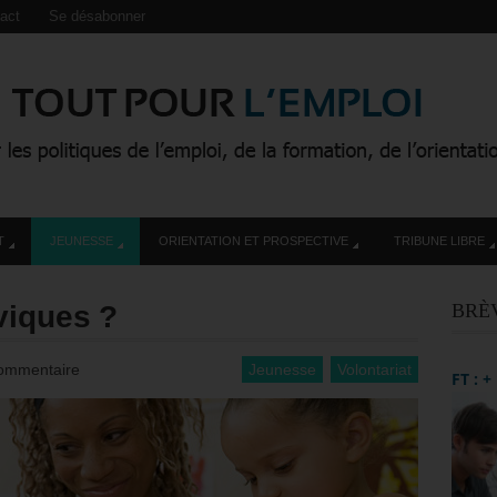
act
Se désabonner
T
JEUNESSE
ORIENTATION ET PROSPECTIVE
TRIBUNE LIBRE
viques ?
BRÈ
ommentaire
Jeunesse
Volontariat
FT : 