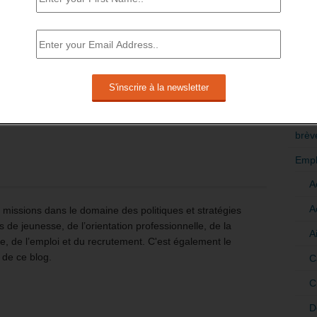
en
anvier
RÉDI
POLI
>Décri
es
CATÉ
brèv
Empl
A
A
issions dans le domaine des politiques et stratégies
 de jeunesse, de l’orientation professionnelle, de la
A
e, de l’emploi et du recrutement. C'est également le
 de ce blog.
C
C
D