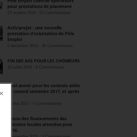
Pôle Emploi cherche opérateurs
pour prestations de placement
23 octobre 2014 -
52 Commentaires
Activ’projet : une nouvelle
prestation d’orientation de Pôle
Emploi
5 décembre 2014 -
26 Commentaires
FIN DES ASS POUR LES CHÔMEURS
15 juillet 2018 -
8 Commentaires
Quel avenir pour les contrats aidés
au second semestre 2017, et après
×
?
22 mai 2017 -
5 Commentaires
Baisse des financements des
missions locales attendue pour
2016.
3 novembre 2015 -
3 Commentaires