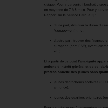
civique. Pour y parvenir, il faudrait disp
en moyenne de 7 à 8 mois. Pour y parveni
Rapport sur le Service Civique[2] :
d’une part, diminuer la durée du se
l’engagement »
)
, et,
d’autre part, trouver des financeurs
européen (dont FSE), éventuellemen
etc.).
Et à partir de ce point
l’ambiguïté appar
actions d’intérêt général et de solidar
professionnelle des jeunes sans quali
jeunes décrocheurs scolaires (3 60
annoncé),
jeunes des quartiers prioritaires (
Pour «
renforcer les fondamentaux du ser