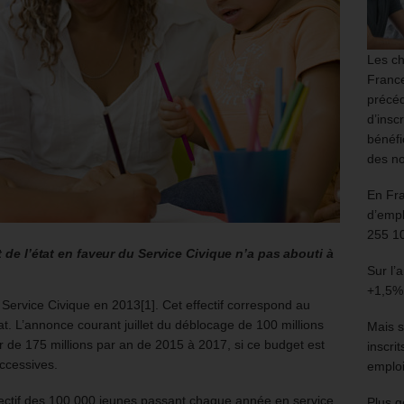
Les ch
France
précéd
d’insc
bénéfi
des no
En Fr
d’empl
255 1
de l’état en faveur du Service Civique n’a pas abouti à
Sur l’
+1,5%
Service Civique en 2013[1]. Cet effectif correspond au
at. L’annonce courant juillet du déblocage de 100 millions
Mais s
er de 175 millions par an de 2015 à 2017, si ce budget est
inscri
uccessives.
emploi
jectif des 100 000 jeunes passant chaque année en service
Plus g