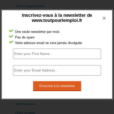
Accompagnement
Inscrivez-vous à la newsletter de
Acteurs
×
www.toutpourlemploi.fr
Aides
Une seule newsletter par mois
Cadres
Pas de spam
Création
Votre adresse email ne sera jamais divulguée
Demandeur emploi
Etranger
Femmes
fonction publique
Handicap
Indemnisation
International
Offre emploi