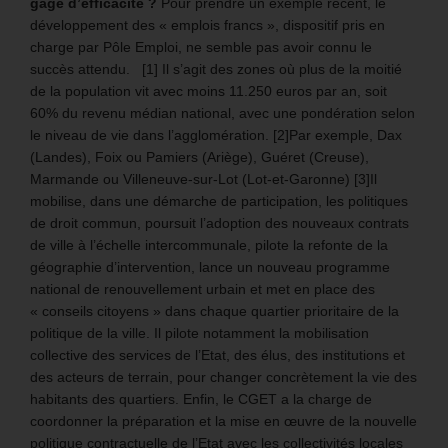
gage d’efficacité ?
Pour prendre un exemple récent, le
développement des « emplois francs », dispositif pris en
charge par Pôle Emploi, ne semble pas avoir connu le
succès attendu. [1] Il s’agit des zones où plus de la moitié
de la population vit avec moins 11.250 euros par an, soit
60% du revenu médian national, avec une pondération selon
le niveau de vie dans l’agglomération. [2]Par exemple, Dax
(Landes), Foix ou Pamiers (Ariège), Guéret (Creuse),
Marmande ou Villeneuve-sur-Lot (Lot-et-Garonne) [3]Il
mobilise, dans une démarche de participation, les politiques
de droit commun, poursuit l’adoption des nouveaux contrats
de ville à l’échelle intercommunale, pilote la refonte de la
géographie d’intervention, lance un nouveau programme
national de renouvellement urbain et met en place des
« conseils citoyens » dans chaque quartier prioritaire de la
politique de la ville. Il pilote notamment la mobilisation
collective des services de l’Etat, des élus, des institutions et
des acteurs de terrain, pour changer concrètement la vie des
habitants des quartiers. Enfin, le CGET a la charge de
coordonner la préparation et la mise en œuvre de la nouvelle
politique contractuelle de l’Etat avec les collectivités locales