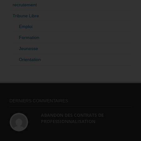
recrutement
Tribune Libre
Emploi
Formation
Jeunesse
Orientation
DERNIERS COMMENTAIRES
ABANDON DES CONTRATS DE
PROFESSIONNALISATION
bonjour, ce gouvernant fait vraiment
n'importe quoi, les contrats...