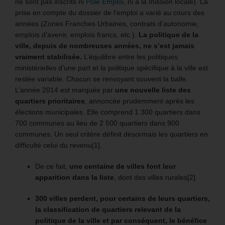
ne sont pas inscrits ni
Pôle Emplo
i, ni à la mission locale). La
prise en compte du dossier de l’emploi a varié au cours des
années (Zones Franches Urbaines, contrats d’autonomie,
emplois d’avenir, emplois francs, etc.).
La politique de la
ville, depuis de nombreuses années, ne s’est jamais
vraiment stabilisée.
L’équilibre entre les politiques
ministérielles d’une part et la politique spécifique à la ville est
restée variable. Chacun se renvoyant souvent la balle.
L’année 2014 est marquée par
une nouvelle liste des
quartiers prioritaires
, annoncée prudemment après les
élections municipales. Elle comprend 1 300 quartiers dans
700 communes au lieu de 2 500 quartiers dans 900
communes. Un seul critère définit désormais les quartiers en
difficulté celui du revenu[1].
De ce fait,
une centaine de villes font leur
apparition dans la liste
, dont des villes rurales[2].
300 villes perdent, pour certains de leurs quartiers,
la classification de quartiers relevant de la
politique de la ville et par conséquent, le bénéfice