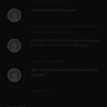
2 septembre 2024 -
gregory
Combien d’emplois vacants ?
[…] [3] Billet – « Combien d’emplois vacants
? » du 3...
24 septembre 2021 -
NOMBRE DES EMPLOIS NON
POURVUS | Tout pour l"emploi
Quelles sont les mesures annoncées pour
réformer l’indemnisation chômage ?
Cette réforme vise à diaboliser le chômeur et
ne va rien régler....
19 juin 2019 -
SILVESTRE
Qui s’intéresse vraiment à la question de
l’emploi ?
l'amélioration des conditions de travail dans
le BTP (Le taux de...
10 juin 2019 -
tony
AOÛT 2014