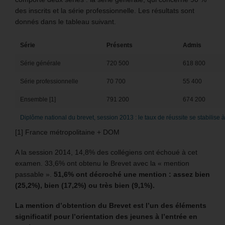
des inscrits et la série professionnelle. Les résultats sont
donnés dans le tableau suivant.
Série
Présents
Admis
Série générale
720 500
618 800
Série professionnelle
70 700
55 400
Ensemble [1]
791 200
674 200
Diplôme national du brevet, session 2013 : le taux de réussite se stabilise 
[1] France métropolitaine + DOM
A la session 2014, 14,8% des collégiens ont échoué à cet
examen. 33,6% ont obtenu le Brevet avec la « mention
passable ».
51,6% ont décroché une mention : assez bien
(25,2%), bien (17,2%) ou très bien (9,1%).
La mention d’obtention du Brevet est l’un des éléments
significatif pour l’orientation des jeunes à l’entrée en