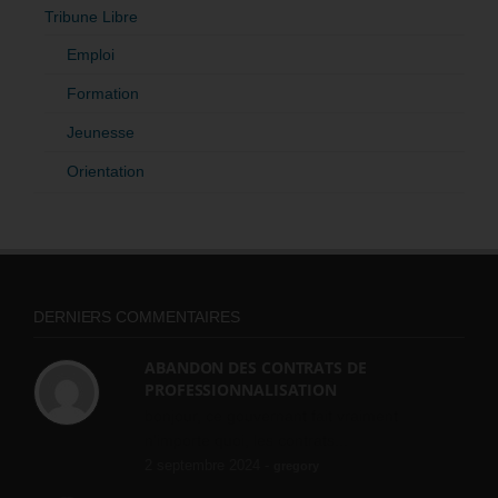
Tribune Libre
Emploi
Formation
Jeunesse
Orientation
DERNIERS COMMENTAIRES
ABANDON DES CONTRATS DE
PROFESSIONNALISATION
bonjour, ce gouvernant fait vraiment
n'importe quoi, les contrats...
2 septembre 2024 -
gregory