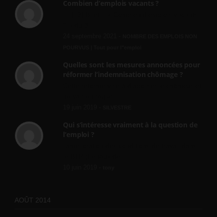
Combien d’emplois vacants ?
[…] [3] Billet – « Combien d’emplois vacants
? » du 3...
24 septembre 2021 -
NOMBRE DES EMPLOIS NON
POURVUS | Tout pour l"emploi
Quelles sont les mesures annoncées pour
réformer l’indemnisation chômage ?
Cette réforme vise à diaboliser le chômeur et
ne va rien régler....
19 juin 2019 -
SILVESTRE
Qui s’intéresse vraiment à la question de
l’emploi ?
l'amélioration des conditions de travail dans
le BTP (Le taux de...
10 juin 2019 -
tony
AOÛT 2014