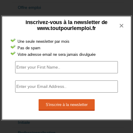
Offre emploi
Quartiers
Inscrivez-vous à la newsletter de
×
www.toutpourlemploi.fr
Sénior
Fiches pédagogiques
Une seule newsletter par mois
Pas de spam
Emploi
Votre adresse email ne sera jamais divulguée
Formation
Jeunesse
Orientation
Formation et recrutement
Apprentissage
Formation
Initiale
Professionnalisation