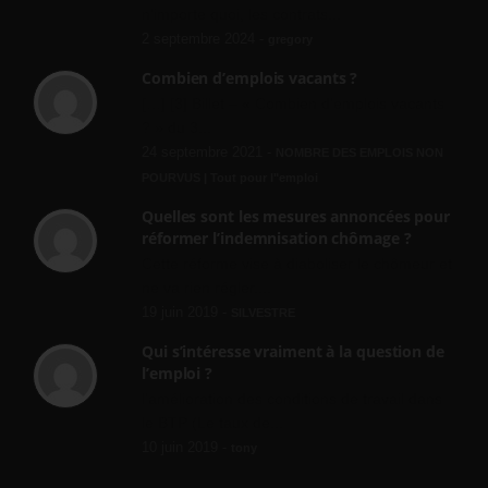
n'importe quoi, les contrats...
2 septembre 2024 -
gregory
Combien d’emplois vacants ?
[…] [3] Billet – « Combien d’emplois vacants
? » du 3...
24 septembre 2021 -
NOMBRE DES EMPLOIS NON
POURVUS | Tout pour l"emploi
Quelles sont les mesures annoncées pour
réformer l’indemnisation chômage ?
Cette réforme vise à diaboliser le chômeur et
ne va rien régler....
19 juin 2019 -
SILVESTRE
Qui s’intéresse vraiment à la question de
l’emploi ?
l'amélioration des conditions de travail dans
le BTP (Le taux de...
10 juin 2019 -
tony