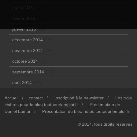
mars 2015
(10)
février 2015
(11)
janvier 2015
(12)
décembre 2014
(10)
novembre 2014
(13)
octobre 2014
(18)
septembre 2014
(17)
août 2014
(12)
Accueil
contact
Inscription à la newsletter
Les trois
chiffres pour le blog toutpourlemploi.fr
Présentation de
Daniel Lamar
Présentation du bloc-notes toutpourlemploi.fr
© 2014. tous droits réservés