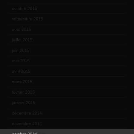
octobre 2015
(17)
septembre 2015
(19)
août 2015
(10)
juillet 2015
(2)
juin 2015
(8)
mai 2015
(5)
avril 2015
(8)
mars 2015
(10)
février 2015
(11)
janvier 2015
(12)
décembre 2014
(10)
novembre 2014
(13)
octobre 2014
(18)