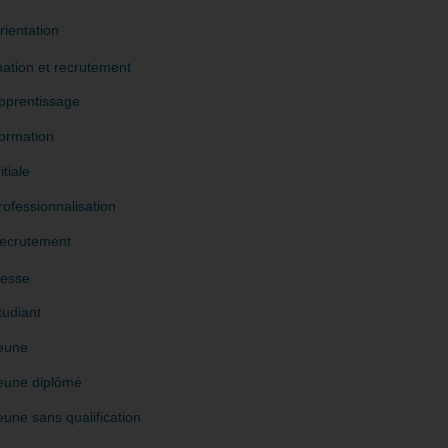
rientation
ation et recrutement
pprentissage
ormation
itiale
rofessionnalisation
ecrutement
esse
tudiant
eune
eune diplômé
eune sans qualification