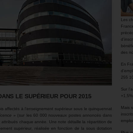
Les ch
France
précéd
d’insc
bénéfi
des no
En Fr
d’empl
255 1
Sur l’
DANS LE SUPÉRIEUR POUR 2015
+1,5%
Mais s
s affectés à l’enseignement supérieur sous le quinquennat
inscri
licence
» (sur les 60 000 nouveaux postes annoncés dans
emploi
 attribués chaque année. Une note détaille la répartition de
ement supérieur, réalisée en fonction de la sous dotation
Plus g