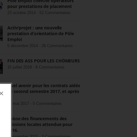
Pôle Emploi cherche opérateurs
pour prestations de placement
23 octobre 2014 -
52 Commentaires
Activ’projet : une nouvelle
prestation d’orientation de Pôle
Emploi
5 décembre 2014 -
26 Commentaires
FIN DES ASS POUR LES CHÔMEURS
15 juillet 2018 -
8 Commentaires
Quel avenir pour les contrats aidés
au second semestre 2017, et après
×
?
22 mai 2017 -
5 Commentaires
Baisse des financements des
missions locales attendue pour
2016.
3 novembre 2015 -
3 Commentaires