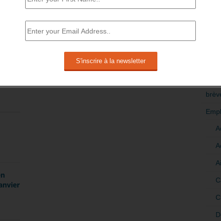
lement créés en 2014 pour l’enseignement supérieur.
v.fr/cid81900/reperes-et-references-statistiques-edition-
RÉDI
POLI
>Décri
Save
CATÉ
brèv
Empl
A
A
A
en
C
anvier
C
D