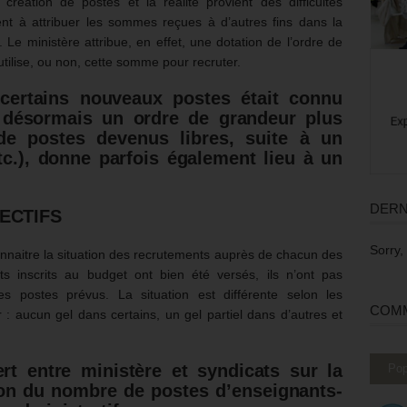
création de postes et la réalité provient des difficultés
ent à attribuer les sommes reçues à d’autres fins dans la
Le ministère attribue, en effet, une dotation de l’ordre de
utilise, ou non, cette somme pour recruter.
ertains nouveaux postes était connu
 désormais un ordre de grandeur plus
de postes devenus libres, suite à un
etc.), donne parfois également lieu à un
DERN
ECTIFS
Sorry,
nnaitre la situation des recrutements auprès de chacun des
ts inscrits au budget ont bien été versés, ils n’ont pas
es postes prévus. La situation est différente selon les
COMM
: aucun gel dans certains, un gel partiel dans d’autres et
t entre ministère et syndicats sur la
Pop
on du nombre de postes d’enseignants-