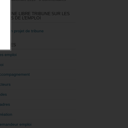
GEZ UNE LIBRE TRIBUNE SUR LES
TIQUES DE L’EMPLOI
re mon projet de tribune
GORIES
es emploi
oi
ccompagnement
cteurs
ides
adres
réation
emandeur emploi