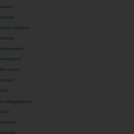
tranger
emmes
onction publique
andicap
ndemnisation
nternational
ffre emploi
uartiers
énior
es pédagogiques
mploi
ormation
eunesse