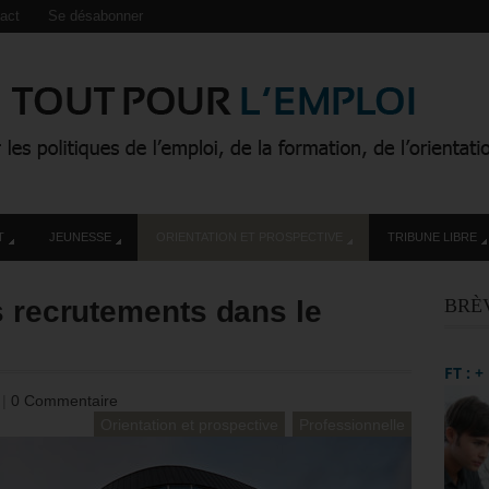
act
Se désabonner
T
JEUNESSE
ORIENTATION ET PROSPECTIVE
TRIBUNE LIBRE
s recrutements dans le
BRÈ
FT : 
4
|
0 Commentaire
Orientation et prospective
Professionnelle