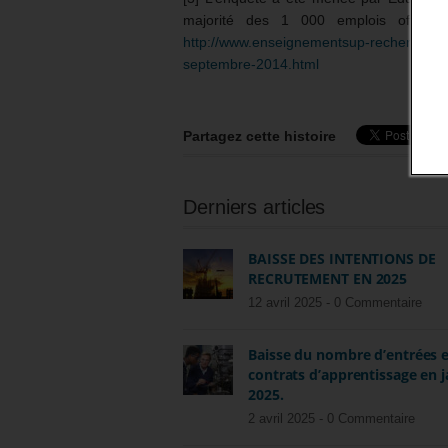
majorité des 1 000 emplois officiel
http://www.enseignementsup-recherche.gou
septembre-2014.html
Partagez cette histoire
Derniers articles
BAISSE DES INTENTIONS DE
RECRUTEMENT EN 2025
12 avril 2025 -
0 Commentaire
Baisse du nombre d’entrées 
contrats d’apprentissage en j
2025.
2 avril 2025 -
0 Commentaire