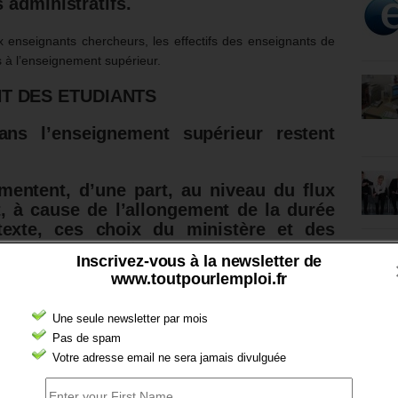
 administratifs.
ux enseignants chercheurs, les effectifs des enseignants de
 à l’enseignement supérieur.
T DES ETUDIANTS
ans l’enseignement supérieur restent
gmentent, d’une part, au niveau du flux
t, à cause de l’allongement de la durée
exte, ces choix du ministère et des
lité étant conjointe, conduisent à une
Inscrivez-vous à la newsletter de
 étudiants.
www.toutpourlemploi.fr
 de 58 millions d’euros.
Une seule newsletter par mois
Pas de spam
enseignements • formation • recherche – 2014 – page 321 –
Votre adresse email ne sera jamais divulguée
nes.
auprès de la cinquantaine d’universités qui ont obtenu la