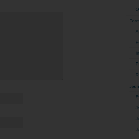
O
Form
A
F
In
P
R
Jeun
E
J
J
J