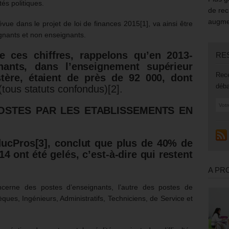
és politiques.
de rec
augmen
vue dans le projet de loi de finances 2015[1], va ainsi être
eignants et non enseignants.
e ces chiffres, rappelons qu’en 2013-
RE
gnants, dans l’enseignement supérieur
Rece
tère, étaient de près de 92 000, dont
déba
(tous statuts confondus)[2].
POSTES PAR LES ETABLISSEMENTS EN
ducPros
[3]
, conclut que plus de 40% de
4 ont été gelés, c’est-à-dire qui restent
A PR
ncerne des postes d’enseignants, l’autre des postes de
èques, Ingénieurs, Administratifs, Techniciens, de Service et