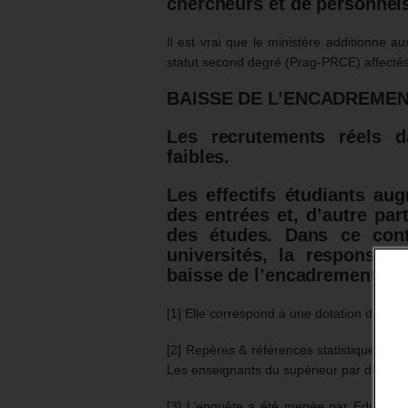
chercheurs et de personnels
Il est vrai que le ministère additionne a
statut second degré (Prag-PRCE) affectés
BAISSE DE L’ENCADREMEN
Les recrutements réels d
faibles.
Les effectifs étudiants au
des entrées et, d’autre par
des études. Dans ce cont
universités, la responsabi
baisse de l’encadrement des
[1] Elle correspond à une dotation de près
[2] Repères & références statistiques – 
Les enseignants du supérieur par discipli
[3] L’enquête a été menée par EducPros 