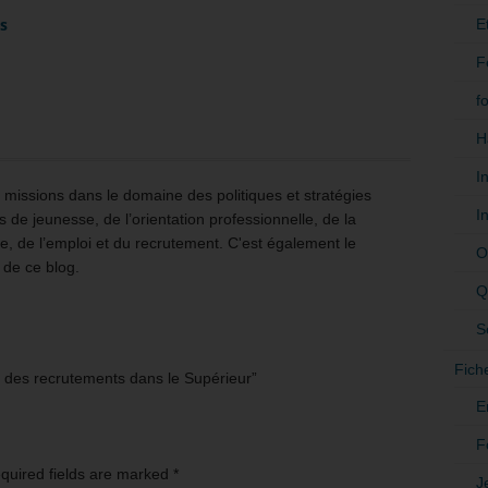
es
E
F
f
H
I
issions dans le domaine des politiques et stratégies
I
 de jeunesse, de l’orientation professionnelle, de la
e, de l’emploi et du recrutement. C'est également le
O
 de ce blog.
Q
S
Fich
 des recrutements dans le Supérieur”
E
F
equired fields are marked
*
J