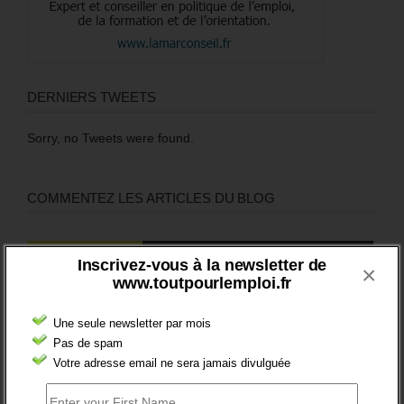
DERNIERS TWEETS
Sorry, no Tweets were found.
COMMENTEZ LES ARTICLES DU BLOG
Populaires
Récents
Commentaires
Inscrivez-vous à la newsletter de
×
www.toutpourlemploi.fr
Pôle Emploi cherche opérateurs pour
prestations de placement
Une seule newsletter par mois
23 octobre 2014 -
52 Commentaires
Pas de spam
Votre adresse email ne sera jamais divulguée
Activ’projet : une nouvelle prestation
d’orientation de Pôle Emploi