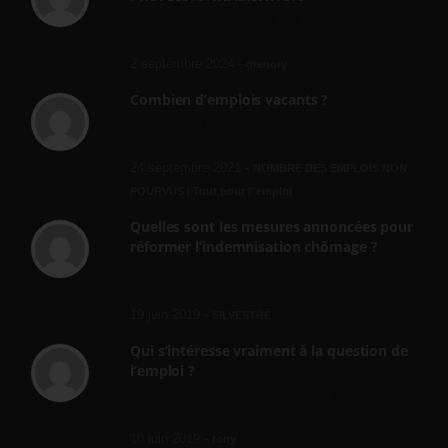
bonjour, ce gouvernant fait vraiment
n'importe quoi, les contrats...
2 septembre 2024 -
gregory
Combien d’emplois vacants ?
[…] [3] Billet – « Combien d’emplois vacants
? » du 3...
24 septembre 2021 -
NOMBRE DES EMPLOIS NON
POURVUS | Tout pour l"emploi
Quelles sont les mesures annoncées pour
réformer l’indemnisation chômage ?
Cette réforme vise à diaboliser le chômeur et
ne va rien régler....
19 juin 2019 -
SILVESTRE
Qui s’intéresse vraiment à la question de
l’emploi ?
l'amélioration des conditions de travail dans
le BTP (Le taux de...
10 juin 2019 -
tony