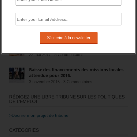
5 décembre 2014 -
26 Commentaires
FIN DES ASS POUR LES CHÔMEURS
15 juillet 2018 -
8 Commentaires
Quel avenir pour les contrats aidés au second
semestre 2017, et après ?
22 mai 2017 -
5 Commentaires
Baisse des financements des missions locales
attendue pour 2016.
3 novembre 2015 -
3 Commentaires
RÉDIGEZ UNE LIBRE TRIBUNE SUR LES POLITIQUES
DE L’EMPLOI
>Décrire mon projet de tribune
CATÉGORIES