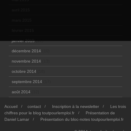
avril 2015
(8)
mars 2015
(10)
février 2015
(11)
janvier 2015
(12)
décembre 2014
(10)
novembre 2014
(13)
octobre 2014
(18)
septembre 2014
(17)
août 2014
(12)
Accueil
contact
Inscription à la newsletter
Les trois
chiffres pour le blog toutpourlemploi.fr
Présentation de
Daniel Lamar
Présentation du bloc-notes toutpourlemploi.fr