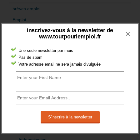
brèves emploi
Emploi
Inscrivez-vous à la newsletter de
Accompagnement
×
www.toutpourlemploi.fr
Acteurs
Une seule newsletter par mois
Aides
Pas de spam
Cadres
Votre adresse email ne sera jamais divulguée
Création
Demandeur emploi
Etranger
Femmes
fonction publique
Handicap
Indemnisation