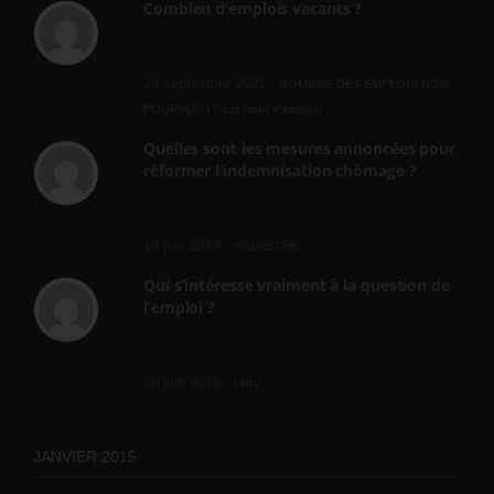
Combien d’emplois vacants ?
[…] [3] Billet – « Combien d’emplois vacants
? » du 3...
24 septembre 2021 -
NOMBRE DES EMPLOIS NON
POURVUS | Tout pour l"emploi
Quelles sont les mesures annoncées pour
réformer l’indemnisation chômage ?
Cette réforme vise à diaboliser le chômeur et
ne va rien régler....
19 juin 2019 -
SILVESTRE
Qui s’intéresse vraiment à la question de
l’emploi ?
l'amélioration des conditions de travail dans
le BTP (Le taux de...
10 juin 2019 -
tony
JANVIER 2015