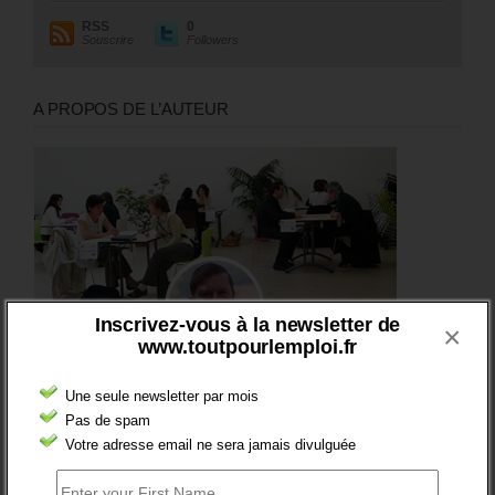
RSS
0
Souscrire
Followers
A PROPOS DE L’AUTEUR
Inscrivez-vous à la newsletter de
×
www.toutpourlemploi.fr
Une seule newsletter par mois
Pas de spam
Votre adresse email ne sera jamais divulguée