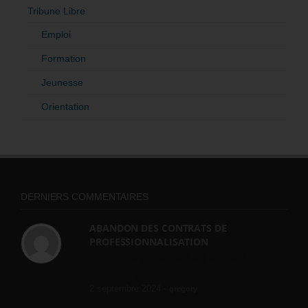
Tribune Libre
Emploi
Formation
Jeunesse
Orientation
DERNIERS COMMENTAIRES
ABANDON DES CONTRATS DE
PROFESSIONNALISATION
bonjour, ce gouvernant fait vraiment
n'importe quoi, les contrats...
2 septembre 2024 -
gregory