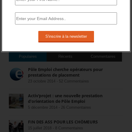
DERNIERS TWEETS
Sorry, no Tweets were found.
COMMENTEZ LES ARTICLES DU BLOG
Populaires
Récents
Commentaires
Pôle Emploi cherche opérateurs pour
prestations de placement
23 octobre 2014 -
52 Commentaires
Activ’projet : une nouvelle prestation
d’orientation de Pôle Emploi
5 décembre 2014 -
26 Commentaires
FIN DES ASS POUR LES CHÔMEURS
15 juillet 2018 -
8 Commentaires