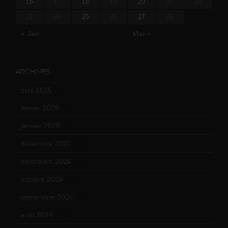
16
17
18
19
20
21
22
23
24
25
26
27
28
« Jan
Mar »
ARCHIVES
avril 2025
(2)
février 2025
(3)
janvier 2025
(6)
décembre 2024
(4)
novembre 2024
(7)
octobre 2024
(10)
septembre 2024
(6)
août 2024
(10)