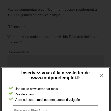
Pas de commentaire sur “Comment passer rapidement à
150 000 jeunes en service civique ?”
Répondre
Votre adresse mais ne sara pas visible Required fields are
marked
*
Commentaire
Inscrivez-vous à la newsletter de
×
www.toutpourlemploi.fr
Une seule newsletter par mois
Pas de spam
Votre adresse email ne sera jamais divulguée