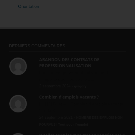
Orientation
DERNIERS COMMENTAIRES
ABANDON DES CONTRATS DE
PROFESSIONNALISATION
bonjour, ce gouvernant fait vraiment
n'importe quoi, les contrats...
2 septembre 2024 -
gregory
Combien d’emplois vacants ?
[…] [3] Billet – « Combien d’emplois vacants
? » du 3...
24 septembre 2021 -
NOMBRE DES EMPLOIS NON
POURVUS | Tout pour l"emploi