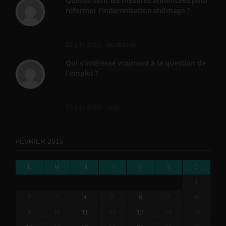
Quelles sont les mesures annoncées pour
réformer l’indemnisation chômage ?
Cette réforme vise à diaboliser le chômeur et
ne va rien régler....
19 juin 2019 -
SILVESTRE
Qui s’intéresse vraiment à la question de
l’emploi ?
l'amélioration des conditions de travail dans
le BTP (Le taux de...
10 juin 2019 -
tony
FÉVRIER 2015
L
M
M
J
V
S
D
1
2
3
4
5
6
7
8
9
10
11
12
13
14
15