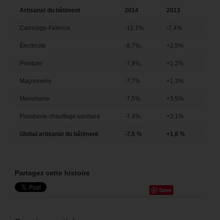
Artisanat du bâtiment
2014
2013
Carrelage-Faïence
-12,1%
-7,4%
Électricité
-8,7%,
+2,5%
Peinture
-7,9%,
+1,2%
Maçonnerie
-7,7%
+1,3%
Menuiserie
-7,5%
+3,5%
Plomberie-chauffage sanitaire
-7,4%,
+3,1%
Global artisanat du bâtiment
-7,5 %
+
1,6 %
Partagez cette histoire
Save