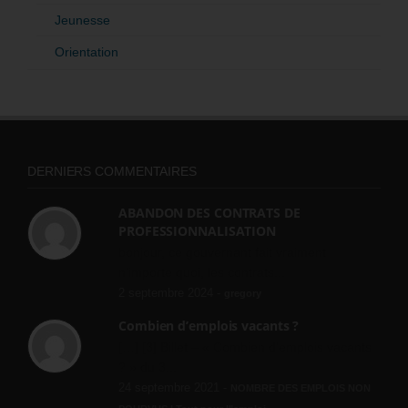
Jeunesse
Orientation
DERNIERS COMMENTAIRES
ABANDON DES CONTRATS DE
PROFESSIONNALISATION
bonjour, ce gouvernant fait vraiment
n'importe quoi, les contrats...
2 septembre 2024 -
gregory
Combien d’emplois vacants ?
[…] [3] Billet – « Combien d’emplois vacants
? » du 3...
24 septembre 2021 -
NOMBRE DES EMPLOIS NON