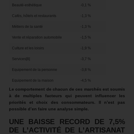
Beauté-esthétique
-0,1 %
Cafés, hôtels et restaurants
-1,3 %
Métiers de la santé
-1,3 %
Vente et réparation automobile
-1,5 %
Culture et les loisirs
-1,9 %
Services[8]
-3,7 %
Equipement de la personne
-3,8 %
Equipement de la maison
-4,5 %
Le comportement de chacun de ces marchés est soumis
à de multiples facteurs qui peuvent influencer les
priorités et choix des consommateurs. Il n’est pas
possible d’en faire une analyse simple.
UNE BAISSE RECORD DE 7,5%
DE L’ACTIVITÉ DE L’ARTISANAT