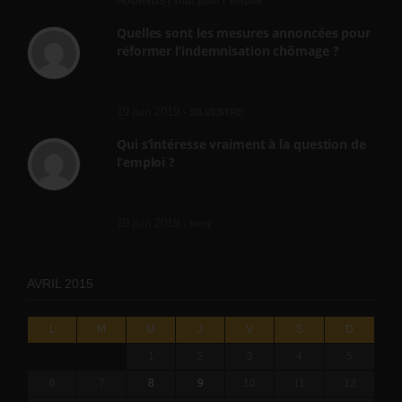
POURVUS | Tout pour l"emploi
Quelles sont les mesures annoncées pour
réformer l’indemnisation chômage ?
Cette réforme vise à diaboliser le chômeur et
ne va rien régler....
19 juin 2019 -
SILVESTRE
Qui s’intéresse vraiment à la question de
l’emploi ?
l'amélioration des conditions de travail dans
le BTP (Le taux de...
10 juin 2019 -
tony
AVRIL 2015
L
M
M
J
V
S
D
1
2
3
4
5
6
7
8
9
10
11
12