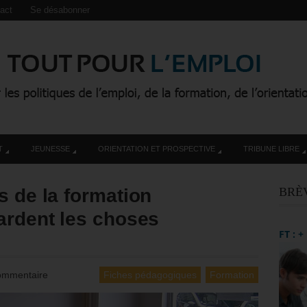
act
Se désabonner
T
JEUNESSE
ORIENTATION ET PROSPECTIVE
TRIBUNE LIBRE
s de la formation
BRÈ
ardent les choses
FT : 
ommentaire
Fiches pédagogiques
Formation