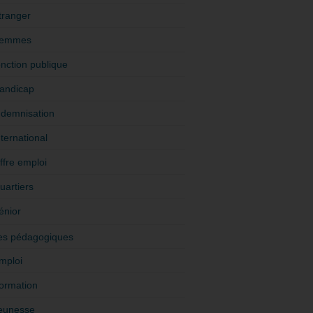
tranger
emmes
onction publique
andicap
ndemnisation
nternational
ffre emploi
uartiers
énior
es pédagogiques
mploi
ormation
eunesse