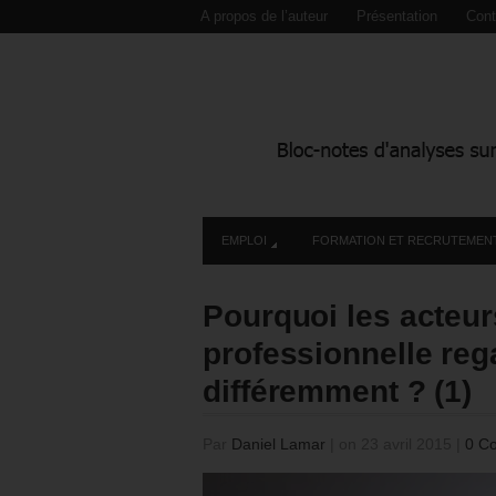
A propos de l’auteur
Présentation
Cont
EMPLOI
FORMATION ET RECRUTEMEN
Pourquoi les acteur
professionnelle reg
différemment ? (1)
Par
Daniel Lamar
|
on 23 avril 2015
|
0 C