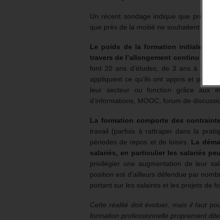
Un récent sondage indique que près de de
que près de la moitié ne souhaitent pas s
Le poids de la formation initiale a é
travers de l’allongement continu de l
font 20 ans d’études, de 3 ans à 23 ans
appliquent ce qu’ils ont appris et pour 
leur secteur ou fonction grâce aux in
d’informations, MOOC, forum de discussio
La formation comporte des contrainte
travail (parfois à rattraper dans la pra
périodes de repos et de loisirs.
La démar
salariés, en particulier les salariés pe
privilégier une augmentation de leur sa
position est d’ailleurs défendue par nomb
portant sur les salaires et les projets de f
Cette réalité doit évoluer, mais il faut 
formation professionnelle proprement dite