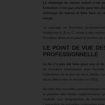
Le chômage de masse actuel n’est pa
formation n’est pas inutile pour les c
chômage de masse et faire face au recu
marge.
Le passage en formation professionne
catégories A, B ou C, tenus à des reche
formation diminue d’autant le nombre d
LE POINT DE VUE D
PROFESSIONNELLE
La loi n’a pas été faite pour eux et il
de formation connaissent avec l’arrivée 
l’attentisme de la part de leurs clients. 
doute différentes et réduites en 2015.
Au-delà des nouvelles caractéristiques imp
la parution des textes réglementaires (
l’activité. Les programmes de formati
L’apparition de nouvelles contraintes joue