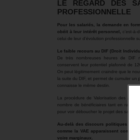
LE REGARD DES SA
PROFESSIONNELLE
Pour les salariés, la demande en form
obéit à leur intérêt personnel,
c’est-à-d
celui de leur d’évolution professionnelle s
Le faible recours au DIF (Droit Individ
De très nombreuses heures de DIF n’
conservent leur potentiel plafonné de 1
On peut légitimement craindre que le no
la suite du DIF, et permet de cumuler un 
connaisse le même destin.
La procédure de Valorisation des Acquis
nombre de bénéficiaires tant en raison d
pour voir déboucher le projet des salariés
Au-delà des discours politiques conse
comme la VAE apparaissent comme des 
voire marginaux.