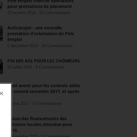
Pôle Emploi cherche opérateurs
pour prestations de placement
23 octobre 2014 -
52 Commentaires
Activ’projet : une nouvelle
prestation d’orientation de Pôle
Emploi
5 décembre 2014 -
26 Commentaires
FIN DES ASS POUR LES CHÔMEURS
15 juillet 2018 -
8 Commentaires
Quel avenir pour les contrats aidés
au second semestre 2017, et après
×
?
22 mai 2017 -
5 Commentaires
Baisse des financements des
missions locales attendue pour
2016.
3 novembre 2015 -
3 Commentaires