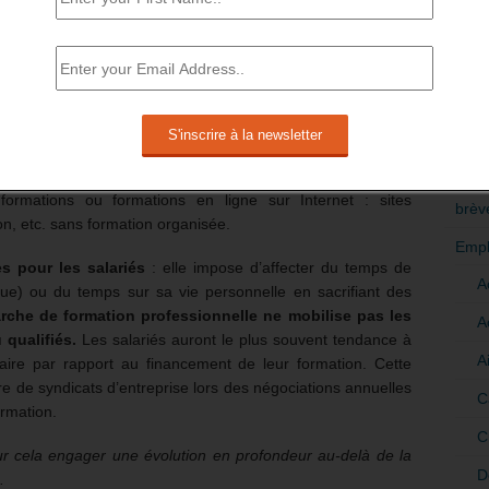
ux tiers des salariés n’ont pas de projet de formation et
RÉDI
e former.
POLI
crasé progressivement la formation professionnelle au
>Décri
a durée des études.
Aujourd’hui, une bonne part des jeunes
. Entrés dans le cadre du travail, beaucoup des salariés
CATÉ
une grande part se tiennent au courant des évolutions dans
formations ou formations en ligne sur Internet : sites
brèv
n, etc. sans formation organisée.
Empl
s pour les salariés
: elle impose d’affecter du temps de
A
tique) ou du temps sur sa vie personnelle en sacrifiant des
che de formation professionnelle ne mobilise pas les
A
u qualifiés.
Les salariés auront le plus souvent tendance à
A
laire par rapport au financement de leur formation. Cette
re de syndicats d’entreprise lors des négociations annuelles
C
ormation.
C
pour cela engager une évolution en profondeur au-delà de la
D
.