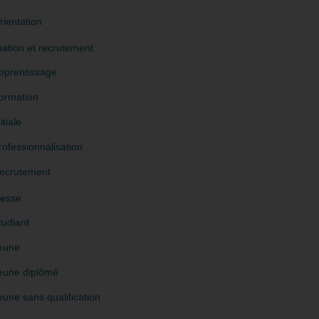
rientation
ation et recrutement
pprentissage
ormation
itiale
rofessionnalisation
ecrutement
esse
tudiant
eune
eune diplômé
eune sans qualification