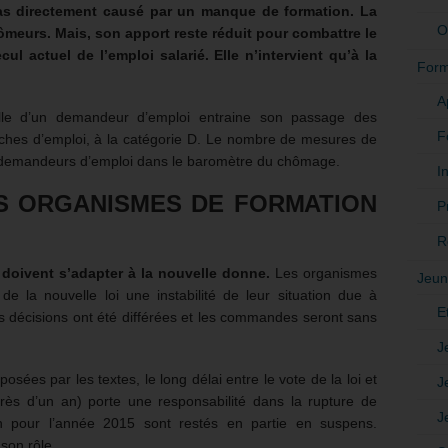
s directement causé par un manque de formation. La
O
hômeurs. Mais, son apport reste réduit pour combattre le
l actuel de l’emploi salarié. Elle n’intervient qu’à la
Form
A
lle d’un demandeur d’emploi entraine son passage des
F
rches d’emploi, à la catégorie D. Le nombre de mesures de
e demandeurs d’emploi dans le baromètre du chômage.
In
ES ORGANISMES DE FORMATION
P
R
s doivent s’adapter à la nouvelle donne.
Les organismes
Jeun
de la nouvelle loi une instabilité de leur situation due à
E
Les décisions ont été différées et les commandes seront sans
J
osées par les textes, le long délai entre le vote de la loi et
J
près d’un an) porte une responsabilité dans la rupture de
J
on pour l’année 2015 sont restés en partie en suspens.
 son rôle.