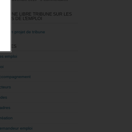
GEZ UNE LIBRE TRIBUNE SUR LES
TIQUES DE L’EMPLOI
re mon projet de tribune
GORIES
es emploi
oi
ccompagnement
cteurs
ides
adres
réation
emandeur emploi