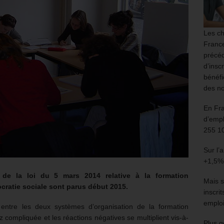
Les ch
France
précéd
d’insc
bénéfi
des no
En Fr
d’empl
255 1
Sur l’
+1,5%
s de la
loi du 5 mars 2014 relative à la formation
Mais s
ocratie sociale
sont parus début 2015.
inscri
emploi
entre les deux systèmes d’organisation de la formation
ez compliquée et les réactions négatives se multiplient vis-à-
Plus g