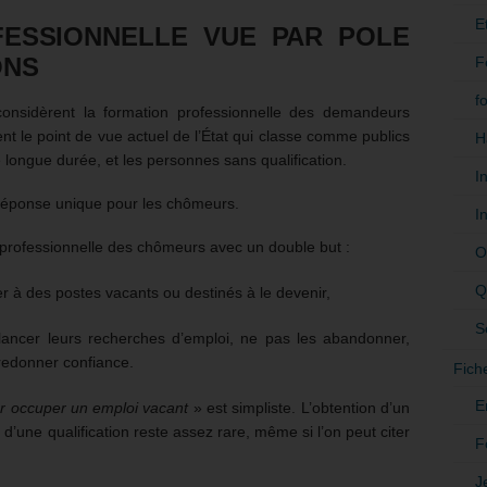
E
FESSIONNELLE VUE PAR POLE
ONS
F
f
considèrent la formation professionnelle des demandeurs
nt le point de vue actuel de l’État qui classe comme publics
H
e longue durée, et les personnes sans qualification.
I
a réponse unique pour les chômeurs.
I
on professionnelle des chômeurs avec un double but :
O
Q
à des postes vacants ou destinés à le devenir,
S
ancer leurs recherches d’emploi, ne pas les abandonner,
 redonner confiance.
Fich
E
 occuper un emploi vacant
» est simpliste. L’obtention d’un
 d’une qualification reste assez rare, même si l’on peut citer
F
J