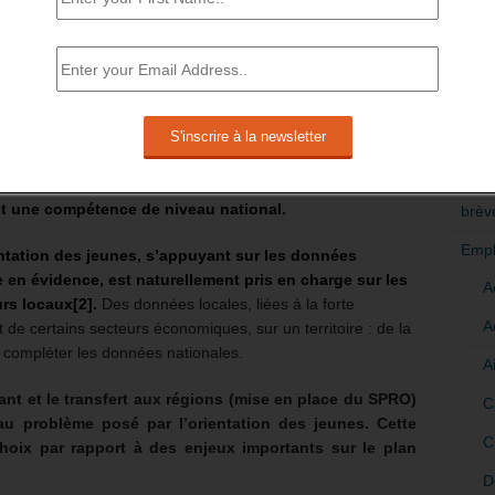
L’ORIENTATION RELÈVE D’UNE
ALE.
RÉDI
POLI
on ont, pour l’essentiel, une validité au niveau national. La
 la nécessaire mobilité nationale des jeunes dans l’accès à
>Décri
 la carte du taux de chômage selon les territoires et les
tre les zones géographiques.
CATÉ
st une compétence de niveau national.
brèv
Empl
ntation des jeunes, s’appuyant sur les données
e en évidence, est naturellement pris en charge sur les
A
eurs locaux
[2]
.
Des données locales, liées à la forte
A
 de certains secteurs économiques, sur un territoire : de la
nt compléter les données nationales.
A
tant et le transfert aux régions (mise en place du SPRO)
C
au problème posé par l’orientation des jeunes. Cette
C
hoix par rapport à des enjeux importants sur le plan
D