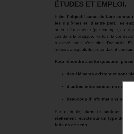
ÉTUDES ET EMPLOI.
Enfin,
l’objectif serait de faire connai
les diplômes et, d’autre part, les em
amène à un métier (par exemple, au traver
cas dans la pratique. Parfois, la correspo
a existé, mais n’est plus d’actualité. E
métiers auxquels ils prétendaient conduir
Pour répondre à cette question, plusie
des éléments existent et sont b
d’autres informations ne sont pas
beaucoup d’informations manquen
Par exemple,
dans le secteur privé
réellement recruté sur un type de pos
faits en ce sens.