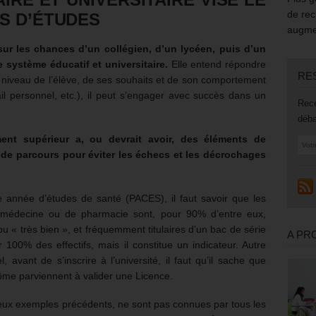
de rec
S D’ÉTUDES
augmen
 sur les chances d’un collégien, d’un lycéen, puis d’un
e système éducatif et universitaire.
Elle entend répondre
RE
u niveau de l’élève, de ses souhaits et de son comportement
ail personnel, etc.), il peut s’engager avec succès dans un
Rece
déba
ment supérieur a, ou devrait avoir, des éléments de
 de parcours pour éviter les échecs et les décrochages
e année d’études de santé (PACES), il faut savoir que les
médecine ou de pharmacie sont, pour 90% d’entre eux,
ou « très bien », et fréquemment titulaires d’un bac de série
A PR
100% des effectifs, mais il constitue un indicateur. Autre
 avant de s’inscrire à l’université, il faut qu’il sache que
lôme parviennent à valider une Licence.
s deux exemples précédents, ne sont pas connues par tous les