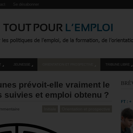
act
Se désabonner
T
JEUNESSE
ORIENTATION ET PROSPECTIVE
TRIBUNE LIBRE
unes prévoit-elle vraiment le
BRÈ
s suivies et emploi obtenu ?
FT : 
mmentaire
Initiale
Orientation et prospective