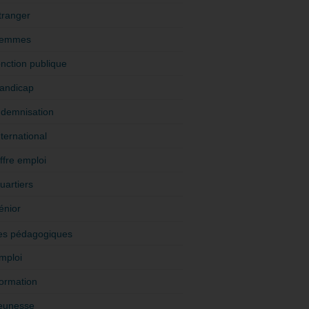
tranger
emmes
onction publique
andicap
ndemnisation
nternational
ffre emploi
uartiers
énior
es pédagogiques
mploi
ormation
eunesse