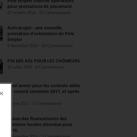
Pôle Emploi cherche opérateurs
pour prestations de placement
23 octobre 2014 -
52 Commentaires
Activ’projet : une nouvelle
prestation d’orientation de Pôle
Emploi
5 décembre 2014 -
26 Commentaires
FIN DES ASS POUR LES CHÔMEURS
15 juillet 2018 -
8 Commentaires
Quel avenir pour les contrats aidés
au second semestre 2017, et après
×
?
22 mai 2017 -
5 Commentaires
Baisse des financements des
missions locales attendue pour
2016.
3 novembre 2015 -
3 Commentaires