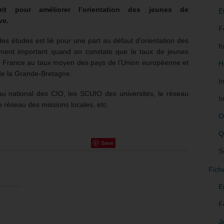
it pour améliorer l’orientation des jeunes de
E
ve.
F
des études est lié pour une part au défaut d’orientation des
f
rement important quand on constate que le taux de jeunes
en France au taux moyen des pays de l’Union européenne et
H
 de la Grande-Bretagne.
I
seau national des CIO, les SCUIO des universités, le réseau
I
e réseau des missions locales, etc.
O
Q
Save
S
Fich
E
F
J