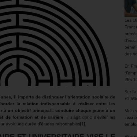
Les ch
France
précéd
d’insc
bénéfi
des no
En Fr
d’empl
255 1
Sur l’
unes, il importe de distinguer l’orientation scolaire de
+1,5%
aborder la relation indispensable à réaliser entre les
ir à un objectif principal : conduire chaque jeune à un
Mais s
t de formation et de carrière
, il s’agit donc d’éviter les
inscri
our avoir une durée d’études raisonnables[1].
emploi
IRE ET UNIVERSITAIRE VISE LE
Plus g