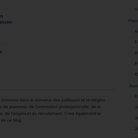
O
en
Form
anvier
A
F
es
In
P
R
Jeun
E
issions dans le domaine des politiques et stratégies
 de jeunesse, de l’orientation professionnelle, de la
J
e, de l’emploi et du recrutement. C'est également le
J
 de ce blog.
J