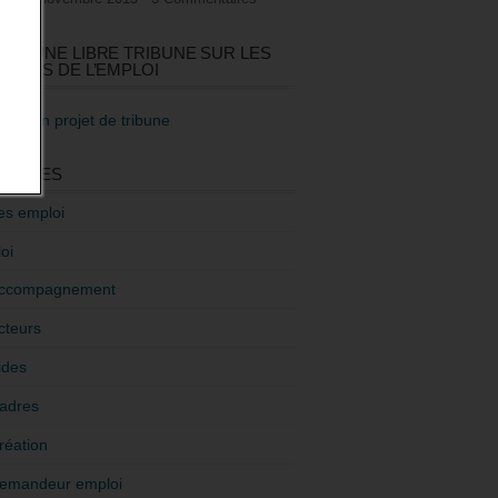
GEZ UNE LIBRE TRIBUNE SUR LES
TIQUES DE L’EMPLOI
re mon projet de tribune
GORIES
es emploi
oi
ccompagnement
cteurs
ides
adres
réation
emandeur emploi