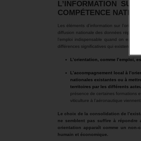
L’INFORMATION SUR 
COMPÉTENCE NATION
Les éléments d’information sur l’orientati
diffusion nationale des données répond à
l’emploi indispensable quand on examine
différences significatives qui existent en
L’orientation, comme l’emploi, e
L’accompagnement local à l’orie
nationales existantes ou à mettr
territoires par les différents act
présence de certaines formations et
viticulture à l’aéronautique vienne
Le choix de la consolidation de l’exis
ne semblent pas suffire à répondre 
orientation apparaît comme un non-c
humain et économique.