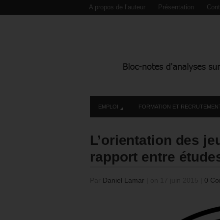
A propos de l’auteur
Présentation
Cont
EMPLOI
FORMATION ET RECRUTEMEN
L’orientation des je
rapport entre étude
Par
Daniel Lamar
|
on 17 juin 2015
|
0 Co