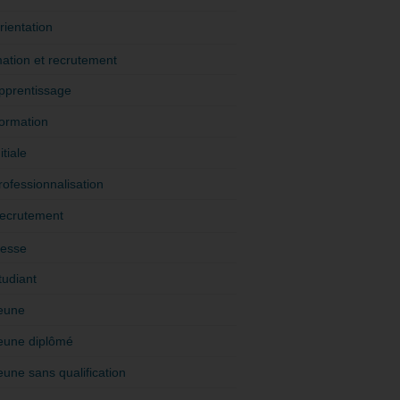
rientation
ation et recrutement
pprentissage
ormation
itiale
rofessionnalisation
ecrutement
esse
tudiant
eune
eune diplômé
eune sans qualification