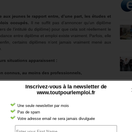
tre aux jeunes le rapport entre, d’une part, les études et
plois occupés.
Il ne suffit pas d’annoncer qu’un diplôme
s de l’intitulé du diplôme) pour que cela soit réellement le
ndance entre diplôme et emploi existe vraiment. Parfois, elle
t enfin, certains diplômes n’ont jamais vraiment mené aux
e.
urs situations apparaissent :
ien connus, au moins des professionnels,
 rendues publics, et, enfin,
Inscrivez-vous à la newsletter de
www.toutpourlemploi.fr
t, faute d’avoir mené les études indispensables.
Une seule newsletter par mois
, on ignore quels diplômes ont les jeunes qui ont
Pas de spam
te donné, faute d’enquêtes ou de travaux de recherche
Votre adresse email ne sera jamais divulguée