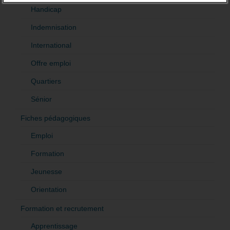
Handicap
Indemnisation
International
Offre emploi
Quartiers
Sénior
Fiches pédagogiques
Emploi
Formation
Jeunesse
Orientation
Formation et recrutement
Apprentissage