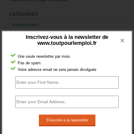
CATÉGORIES
brèves emploi
Emploi
Inscrivez-vous à la newsletter de
×
www.toutpourlemploi.fr
Accompagnement
Acteurs
Une seule newsletter par mois
Pas de spam
Aides
Votre adresse email ne sera jamais divulguée
Cadres
Création
Demandeur emploi
Etranger
Femmes
fonction publique