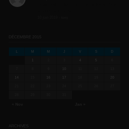
l'amélioration des conditions de travail dans
le BTP (Le taux de...
10 juin 2019 -
tony
DÉCEMBRE 2015
L
M
M
J
V
S
D
1
2
3
4
5
6
7
8
9
10
11
12
13
14
15
16
17
18
19
20
21
22
23
24
25
26
27
28
29
30
31
« Nov
Jan »
ARCHIVES