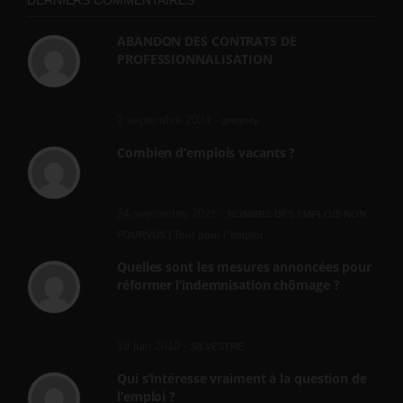
DERNIERS COMMENTAIRES
ABANDON DES CONTRATS DE
PROFESSIONNALISATION
bonjour, ce gouvernant fait vraiment
n'importe quoi, les contrats...
2 septembre 2024 -
gregory
Combien d’emplois vacants ?
[…] [3] Billet – « Combien d’emplois vacants
? » du 3...
24 septembre 2021 -
NOMBRE DES EMPLOIS NON
POURVUS | Tout pour l"emploi
Quelles sont les mesures annoncées pour
réformer l’indemnisation chômage ?
Cette réforme vise à diaboliser le chômeur et
ne va rien régler....
19 juin 2019 -
SILVESTRE
Qui s’intéresse vraiment à la question de
l’emploi ?