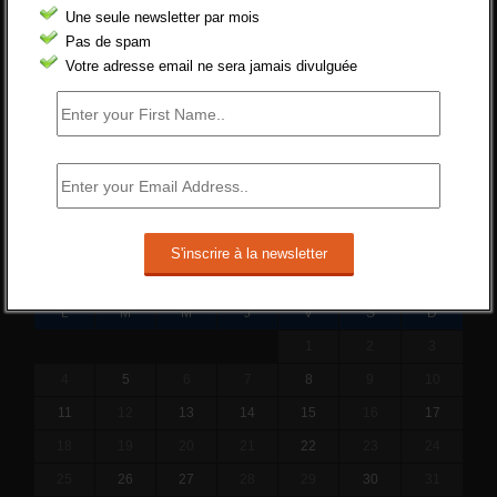
Une seule newsletter par mois
ne va rien régler....
Pas de spam
19 juin 2019 -
SILVESTRE
Votre adresse email ne sera jamais divulguée
Qui s’intéresse vraiment à la question de
l’emploi ?
l'amélioration des conditions de travail dans
le BTP (Le taux de...
10 juin 2019 -
tony
JANVIER 2016
L
M
M
J
V
S
D
1
2
3
4
5
6
7
8
9
10
11
12
13
14
15
16
17
18
19
20
21
22
23
24
25
26
27
28
29
30
31