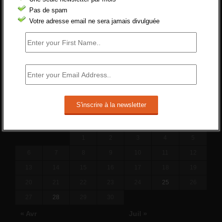
19 juin 2019 -
SILVESTRE
Pas de spam
Qui s’intéresse vraiment à la question de
Votre adresse email ne sera jamais divulguée
l’emploi ?
l'amélioration des conditions de travail dans
le BTP (Le taux de...
10 juin 2019 -
tony
JUIN 2016
L
M
M
J
V
S
D
1
2
3
4
5
6
7
8
9
10
11
12
13
14
15
16
17
18
19
20
21
22
23
24
25
26
27
28
29
30
« Avr
Juil »