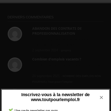
DERNIERS COMMENTAIRES
ABANDON DES CONTRATS DE
PROFESSIONNALISATION
bonjour, ce gouvernant fait vraiment
n'importe quoi, les contrats...
2 septembre 2024 -
gregory
Combien d’emplois vacants ?
[…] [3] Billet – « Combien d’emplois vacants
? » du 3...
24 septembre 2021 -
NOMBRE DES EMPLOIS NON
POURVUS | Tout pour l"emploi
Quelles sont les mesures annoncées pour
Inscrivez-vous à la newsletter de
réformer l’indemnisation chômage ?
×
www.toutpourlemploi.fr
Cette réforme vise à diaboliser le chômeur et
ne va rien régler....
Une seule newsletter par mois