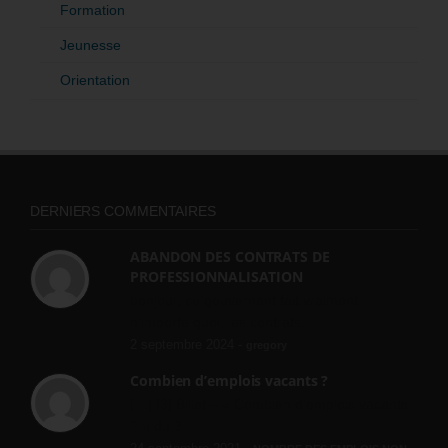
Formation
Jeunesse
Orientation
DERNIERS COMMENTAIRES
ABANDON DES CONTRATS DE
PROFESSIONNALISATION
bonjour, ce gouvernant fait vraiment
n'importe quoi, les contrats...
2 septembre 2024 -
gregory
Combien d’emplois vacants ?
[…] [3] Billet – « Combien d’emplois vacants
? » du 3...