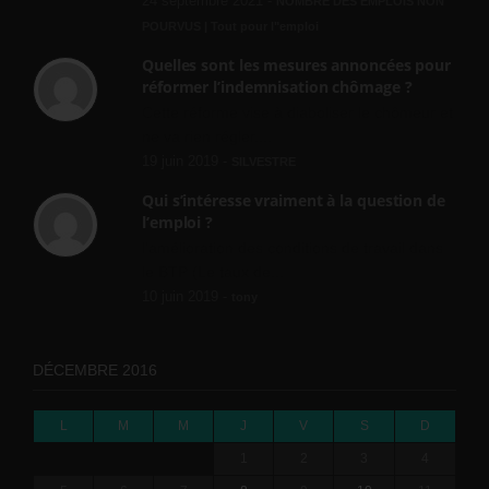
24 septembre 2021 -
NOMBRE DES EMPLOIS NON
POURVUS | Tout pour l"emploi
Quelles sont les mesures annoncées pour
réformer l’indemnisation chômage ?
Cette réforme vise à diaboliser le chômeur et
ne va rien régler....
19 juin 2019 -
SILVESTRE
Qui s’intéresse vraiment à la question de
l’emploi ?
l'amélioration des conditions de travail dans
le BTP (Le taux de...
10 juin 2019 -
tony
DÉCEMBRE 2016
L
M
M
J
V
S
D
1
2
3
4