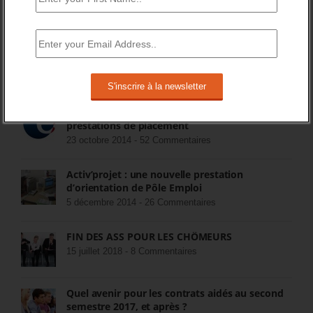
COMMENTEZ LES ARTICLES DU BLOG
Populaires
Récents
Commentaires
Pôle Emploi cherche opérateurs pour
prestations de placement
23 octobre 2014 -
52 Commentaires
Activ’projet : une nouvelle prestation
d’orientation de Pôle Emploi
5 décembre 2014 -
26 Commentaires
FIN DES ASS POUR LES CHÔMEURS
15 juillet 2018 -
8 Commentaires
Quel avenir pour les contrats aidés au second
semestre 2017, et après ?