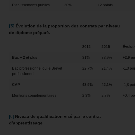
Etablissements publics
30%
+2 points
[5]
Évolution de la proportion des contrats par niveau
de diplôme préparé.
2012
2015
Évolut
Bac + 2 et plus
31%
33,9%
+2,9 po
Bac professionnel ou le Brevet
22,7%
21,4%
-1,3 poi
professionnel
CAP
43,9%
42,1%
-1,8 poi
Mentions complémentaires
2,3%
2,7%
+0,4 po
[6]
Niveau de qualification visé par le contrat
d’apprentissage