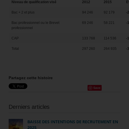
Niveau de qualification visé
2012
2015
É
Bac + 2 et plus
94 246
92 179
-
Bac professionnel ou le Brevet
69 246
58 221
-
professionnel
CAP
133 768
114 536
-
Total
297 260
264 935
-
Partagez cette histoire
Save
Derniers articles
BAISSE DES INTENTIONS DE RECRUTEMENT EN
2025