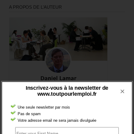
A PROPOS DE L’AUTEUR
Inscrivez-vous à la newsletter de
×
www.toutpourlemploi.fr
Une seule newsletter par mois
Pas de spam
DERNIERS TWEETS
Votre adresse email ne sera jamais divulguée
Sorry, no Tweets were found.