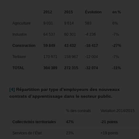
2012
2015
Évolution
en %
Agriculture
9 031
9 614
583
6%
Industrie
64 537
60 301
-4 236
-7%
Construction
59 849
43 432
-16 417
-27%
Tertiaire
170 971
158 967
-12 004
-7%
TOTAL
304 389
272 315
-32 074
-11%
[4]
Répartition par type d’employeurs des nouveaux
contrats d’apprentissage dans le secteur public.
% des contrats
Variation 2014/2015
Collectivités territoriales
47%
-21
points
Services de l’État
23%
+19 points