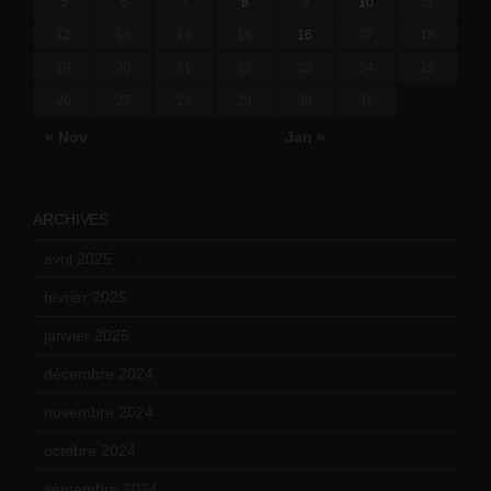
5
6
7
8
9
10
11
12
13
14
15
16
17
18
19
20
21
22
23
24
25
26
27
28
29
30
31
« Nov
Jan »
ARCHIVES
avril 2025
(2)
février 2025
(3)
janvier 2025
(6)
décembre 2024
(4)
novembre 2024
(7)
octobre 2024
(10)
septembre 2024
(6)