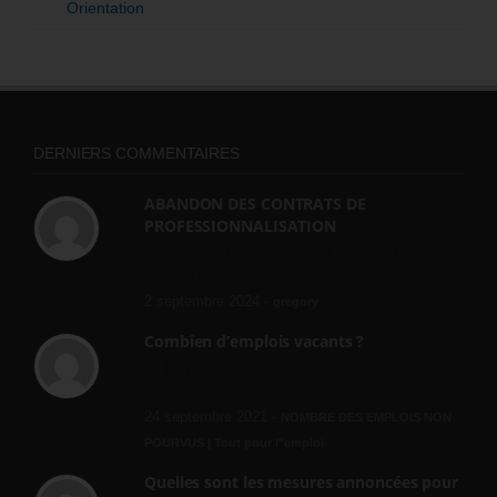
Orientation
DERNIERS COMMENTAIRES
ABANDON DES CONTRATS DE
PROFESSIONNALISATION
bonjour, ce gouvernant fait vraiment
n'importe quoi, les contrats...
2 septembre 2024 -
gregory
Combien d’emplois vacants ?
[…] [3] Billet – « Combien d’emplois vacants
? » du 3...
24 septembre 2021 -
NOMBRE DES EMPLOIS NON
POURVUS | Tout pour l"emploi
Quelles sont les mesures annoncées pour