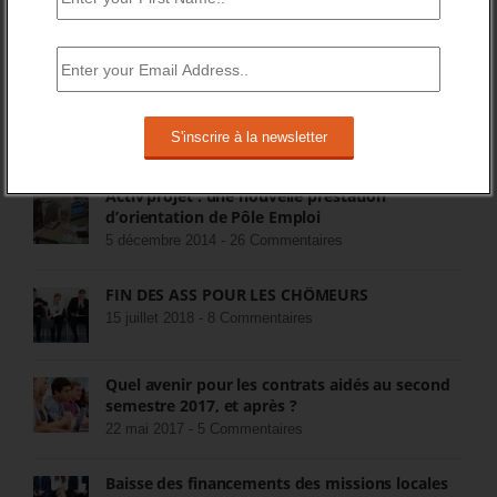
Populaires
Récents
Commentaires
Pôle Emploi cherche opérateurs pour
prestations de placement
23 octobre 2014 -
52 Commentaires
Activ’projet : une nouvelle prestation
d’orientation de Pôle Emploi
5 décembre 2014 -
26 Commentaires
FIN DES ASS POUR LES CHÔMEURS
15 juillet 2018 -
8 Commentaires
Quel avenir pour les contrats aidés au second
semestre 2017, et après ?
22 mai 2017 -
5 Commentaires
Baisse des financements des missions locales