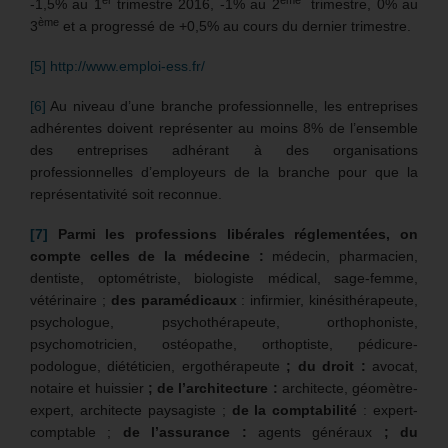
-1,5% au 1
trimestre 2016, -1% au 2
trimestre, 0% au
ème
3
et a progressé de +0,5% au cours du dernier trimestre.
[5]
http://www.emploi-ess.fr/
[6]
Au niveau d’une branche professionnelle, les entreprises
adhérentes doivent représenter au moins 8% de l’ensemble
des entreprises adhérant à des organisations
professionnelles d’employeurs de la branche pour que la
représentativité soit reconnue.
[7]
Parmi les professions libérales réglementées, on
compte celles de la médecine :
médecin, pharmacien,
dentiste, optométriste, biologiste médical, sage-femme,
vétérinaire ;
des paramédicaux
: infirmier, kinésithérapeute,
psychologue, psychothérapeute, orthophoniste,
psychomotricien, ostéopathe, orthoptiste, pédicure-
podologue, diététicien, ergothérapeute
; du droit :
avocat,
notaire et huissier
; de l’architecture :
architecte, géomètre-
expert, architecte paysagiste ;
de la comptabilité
: expert-
comptable ;
de l’assurance :
agents généraux
; du