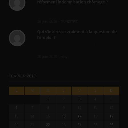
réformer l’indemnisation chômage ?
Cette réforme vise à diaboliser le chômeur et
ne va rien régler....
19 juin 2019 -
SILVESTRE
Qui s’intéresse vraiment à la question de
l’emploi ?
l'amélioration des conditions de travail dans
le BTP (Le taux de...
10 juin 2019 -
tony
FÉVRIER 2017
L
M
M
J
V
S
D
1
2
3
4
5
6
7
8
9
10
11
12
13
14
15
16
17
18
19
20
21
22
23
24
25
26