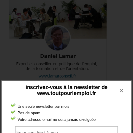
Inscrivez-vous à la newsletter de
×
www.toutpourlemploi.fr
DERNIERS TWEETS
Une seule newsletter par mois
Sorry, no Tweets were found.
Pas de spam
Votre adresse email ne sera jamais divulguée
COMMENTEZ LES ARTICLES DU BLOG