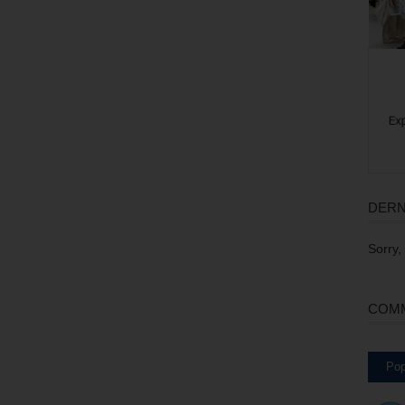
DERN
Sorry,
COMM
Pop