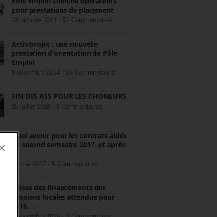
Pôle Emploi cherche opérateurs
pour prestations de placement
23 octobre 2014 -
52 Commentaires
Activ’projet : une nouvelle
prestation d’orientation de Pôle
Emploi
5 décembre 2014 -
26 Commentaires
FIN DES ASS POUR LES CHÔMEURS
15 juillet 2018 -
8 Commentaires
Quel avenir pour les contrats aidés
au second semestre 2017, et après
×
?
22 mai 2017 -
5 Commentaires
Baisse des financements des
missions locales attendue pour
2016.
3 novembre 2015 -
3 Commentaires