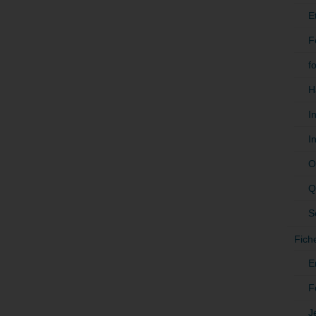
E
F
f
H
I
I
O
Q
S
Fich
E
F
J