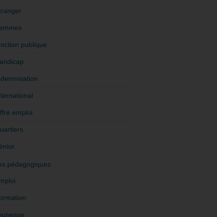
tranger
emmes
onction publique
andicap
ndemnisation
nternational
ffre emploi
uartiers
énior
es pédagogiques
mploi
ormation
eunesse