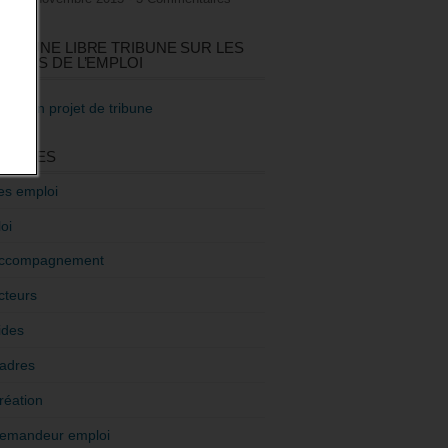
GEZ UNE LIBRE TRIBUNE SUR LES
TIQUES DE L’EMPLOI
re mon projet de tribune
GORIES
es emploi
oi
ccompagnement
cteurs
ides
adres
réation
emandeur emploi