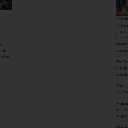
Les ch
France
précéd
d’insc
bénéfi
l
des no
, au
eprise
En Fr
d’empl
255 1
Sur l’
+1,5%
Mais s
inscri
emploi
Plus g