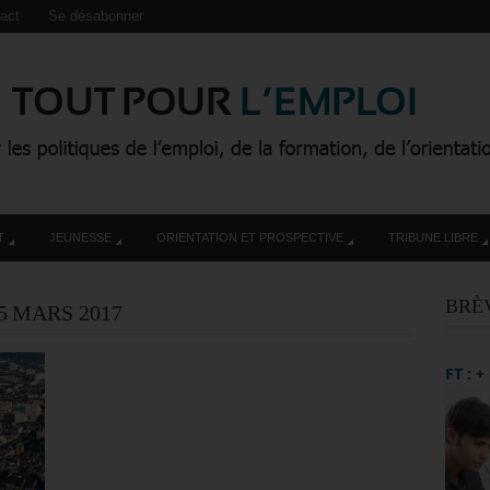
act
Se désabonner
T
JEUNESSE
ORIENTATION ET PROSPECTIVE
TRIBUNE LIBRE
BRÈ
5 MARS 2017
FT : 