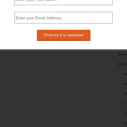
RÉDI
POLI
>Décri
CATÉ
brèv
Empl
A
A
A
C
C
D