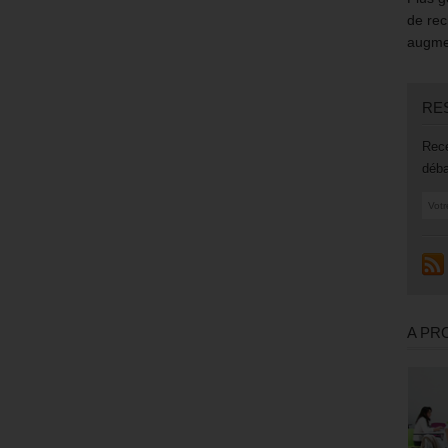
de rec
augmen
RE
Rece
déba
A PR