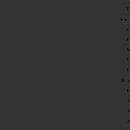
O
Form
A
F
In
P
R
Jeun
E
J
J
J