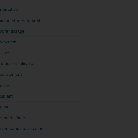
rientation
ation et recrutement
pprentissage
ormation
itiale
rofessionnalisation
ecrutement
esse
tudiant
eune
eune diplômé
eune sans qualification