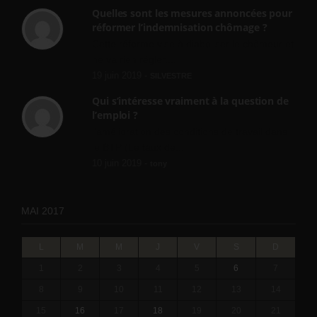
Quelles sont les mesures annoncées pour
réformer l’indemnisation chômage ?
Cette réforme vise à diaboliser le chômeur et
ne va rien régler....
19 juin 2019 -
SILVESTRE
Qui s’intéresse vraiment à la question de
l’emploi ?
l'amélioration des conditions de travail dans
le BTP (Le taux de...
10 juin 2019 -
tony
MAI 2017
L
M
M
J
V
S
D
1
2
3
4
5
6
7
8
9
10
11
12
13
14
15
16
17
18
19
20
21