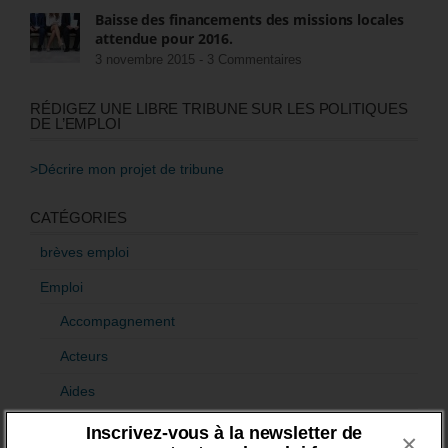
Baisse des financements des missions locales
attendue pour 2016.
3 novembre 2015 -
3 Commentaires
RÉDIGEZ UNE LIBRE TRIBUNE SUR LES POLITIQUES
DE L’EMPLOI
>Décrire mon projet de tribune
CATÉGORIES
brèves emploi
Emploi
Accompagnement
Acteurs
Aides
Cadres
Inscrivez-vous à la newsletter de
×