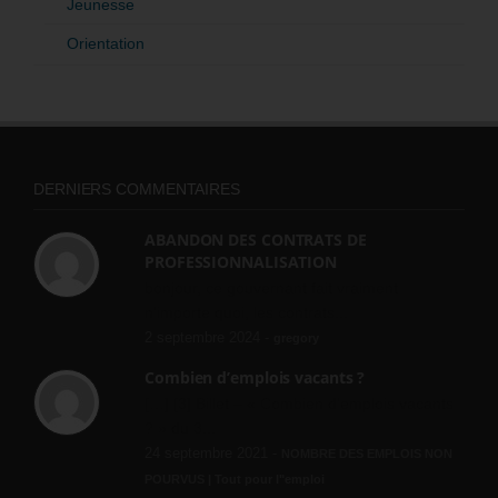
Jeunesse
Orientation
DERNIERS COMMENTAIRES
ABANDON DES CONTRATS DE
PROFESSIONNALISATION
bonjour, ce gouvernant fait vraiment
n'importe quoi, les contrats...
2 septembre 2024 -
gregory
Combien d’emplois vacants ?
[…] [3] Billet – « Combien d’emplois vacants
? » du 3...
24 septembre 2021 -
NOMBRE DES EMPLOIS NON
POURVUS | Tout pour l"emploi