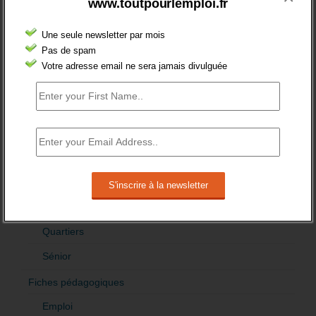
www.toutpourlemploi.fr
Création
Demandeur emploi
Une seule newsletter par mois
Pas de spam
Etranger
Votre adresse email ne sera jamais divulguée
Femmes
fonction publique
Handicap
Indemnisation
International
Offre emploi
Quartiers
Sénior
Fiches pédagogiques
Emploi